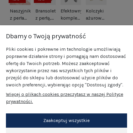
Naszyjnik
Bransoletka
Efektowny
Kolczyki
z perłami
z perłą,
komplet
ażurowe
srebro
koralem,
kwiaty
kwiatki
514,00 zł
265,00 zł
469,00 zł
185,00 zł
pozłacane
lapisem i
srebro
srebrny
422,10 zł
166,50 zł
Dbamy o Twoją prywatność
hematytem
oksydowane
tytan i
srebro
srebro
Pliki cookies i pokrewne im technologie umożliwiają
pozłacane
pozłacane
poprawne działanie strony i pomagają nam dostosować
ofertę do Twoich potrzeb. Możesz zaakceptować
wykorzystanie przez nas wszystkich tych plików i
przejść do sklepu lub dostosować użycie plików do
swoich preferencji, wybierając opcję "Dostosuj zgody".
Więcej o plikach cookies przeczytasz w naszej Polityce
prywatności.
Zaakceptuj wszystkie