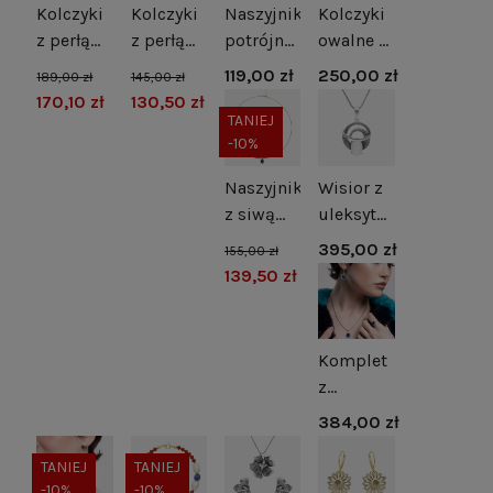
Kolczyki
Kolczyki
Naszyjnik
Kolczyki
z perłą
z perłą
potrójne
owalne z
naturalną
naturalną
kulki
zielonym
119,00 zł
250,00 zł
189,00 zł
145,00 zł
i
srebro
srebro
kocim
170,10 zł
130,50 zł
cyrkonią
pozłacane
okiem
TANIEJ
-10%
srebro
srebro
rodowane
Naszyjnik
Wisior z
z siwą
uleksytem
perłą i
srebro
395,00 zł
155,00 zł
hematytami
oksydowane
139,50 zł
Komplet
z
szafirowymi
384,00 zł
cyrkoniami
srebro
TANIEJ
TANIEJ
-10%
-10%