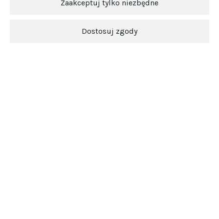
Zaakceptuj tylko niezbędne
Dostosuj zgody
Ten produkt jest niedostępny.
Newsletter
O nas
Obsługa klienta
Pomoc
5.0
Średnia ocena srebrowojcik.pl
Na podstawie
3849
opinii
z całego okresu
Zobacz opinie