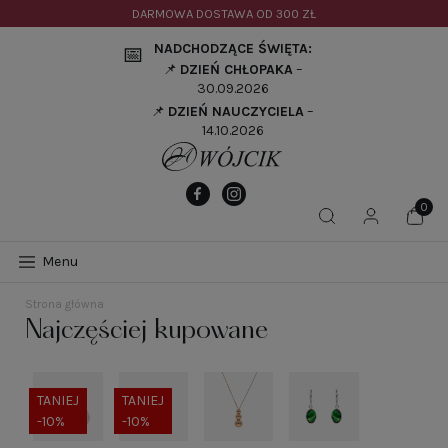
DARMOWA DOSTAWA OD
300 ZŁ
NADCHODZĄCE ŚWIĘTA:
📅
📌
DZIEŃ CHŁOPAKA
–
30.09.2026
📌
DZIEŃ NAUCZYCIELA
–
14.10.2026
Menu
Strona główna
Najczęściej kupowane
TANIEJ
TANIEJ
-10%
-10%