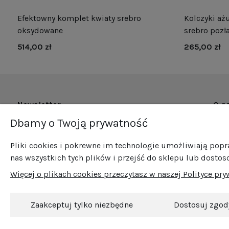
Efektowny komplet kwiaty srebro
Kolczyki ażu
oksydowane
srebro pozł
514,00 zł
265,00 zł
Newsletter
O n
Dbamy o Twoją prywatność
O fi
Zapisz się do naszego newslettera i bądź na
Now
bieżąco ze wszystkimi nowościami i
Pliki cookies i pokrewne im technologie umożliwiają pop
Pro
promocjami!
nas wszystkich tych plików i przejść do sklepu lub dostos
Sprz
Więcej o plikach cookies przeczytasz w naszej Polityce pry
Blog
Kont
Zaakceptuj tylko niezbędne
Dostosuj zgod