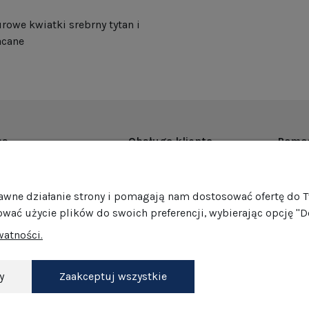
rowe kwiatki srebrny tytan i
acane
as
Obsługa klienta
Pomo
rmie
Dostawa
Regul
ości
Harmonogram wysyłek
Promoc
rawne działanie strony i pomagają nam dostosować ofertę do 
mocje
Formy płatności
Polity
ować użycie plików do swoich preferencji, wybierając opcję "D
edaż hurtowa
Jak pakujemy nasze produkty?
GPSR
watności.
Zwroty i reklamacje
Ustawi
akt
Darmowe zwroty
Dokonaj zwrotu
y
Zaakceptuj wszystkie