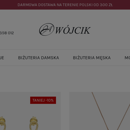
DARMOWA DOSTAWA NA TERENIE POLSKI OD
300 ZŁ
358 012
JE
BIŻUTERIA DAMSKA
BIŻUTERIA MĘSKA
M
TANIEJ -10%