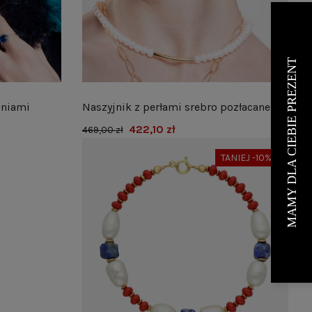
oniami
Naszyjnik z perłami srebro pozłacane
422,10 zł
469,00 zł
TANIEJ -10%