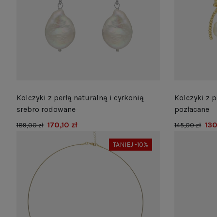
Kolczyki z perłą naturalną i cyrkonią
Kolczyki z p
srebro rodowane
pozłacane
170,10 zł
130
189,00 zł
145,00 zł
TANIEJ -10%