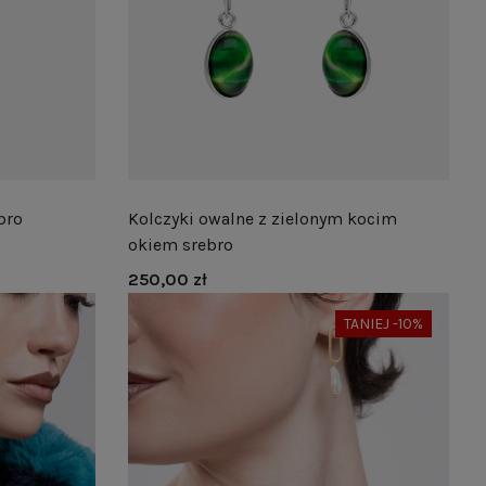
bro
Kolczyki owalne z zielonym kocim
okiem srebro
250,00 zł
TANIEJ -10%