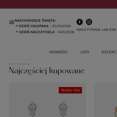
NADCHODZĄCE ŚWIĘTA:
📅
📌
DZIEŃ CHŁOPAKA
– 30.09.2026
MASZ PYTANIE: +48 538 
📌
DZIEŃ NAUCZYCIELA
– 14.10.2026
NOWOŚCI
LATO
KOLEKC
Strona główna
Najczęściej kupowane
TANIEJ -10%