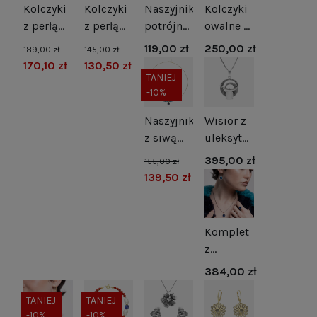
Kolczyki
Kolczyki
Naszyjnik
Kolczyki
z perłą
z perłą
potrójne
owalne z
naturalną
naturalną
kulki
zielonym
119,00 zł
250,00 zł
189,00 zł
145,00 zł
i
srebro
srebro
kocim
170,10 zł
130,50 zł
cyrkonią
pozłacane
okiem
TANIEJ
-10%
srebro
srebro
rodowane
Naszyjnik
Wisior z
z siwą
uleksytem
perłą i
srebro
395,00 zł
155,00 zł
hematytami
oksydowane
139,50 zł
Komplet
z
szafirowymi
384,00 zł
cyrkoniami
srebro
TANIEJ
TANIEJ
-10%
-10%