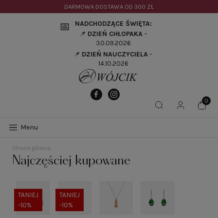
DARMOWA DOSTAWA OD
300 ZŁ
NADCHODZĄCE ŚWIĘTA:
📅
📌
DZIEŃ CHŁOPAKA
–
30.09.2026
📌
DZIEŃ NAUCZYCIELA
–
14.10.2026
Menu
Strona główna
Najczęściej kupowane
TANIEJ
TANIEJ
-10%
-10%