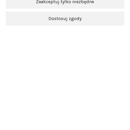
Zaakceptuj tylko niezbędne
Dostosuj zgody
Ten produkt jest niedostępny.
Newsletter
O nas
Obsługa klienta
Pomoc
5.0
Średnia ocena srebrowojcik.pl
Na podstawie
3849
opinii
z całego okresu
Zobacz opinie