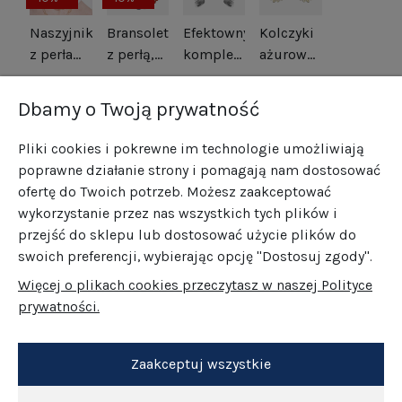
Naszyjnik
Bransoletka
Efektowny
Kolczyki
z perłami
z perłą,
komplet
ażurowe
srebro
koralem,
kwiaty
kwiatki
514,00 zł
265,00 zł
469,00 zł
185,00 zł
pozłacane
lapisem i
srebro
srebrny
422,10 zł
166,50 zł
Dbamy o Twoją prywatność
hematytem
oksydowane
tytan i
srebro
srebro
Pliki cookies i pokrewne im technologie umożliwiają
pozłacane
pozłacane
poprawne działanie strony i pomagają nam dostosować
ofertę do Twoich potrzeb. Możesz zaakceptować
wykorzystanie przez nas wszystkich tych plików i
przejść do sklepu lub dostosować użycie plików do
swoich preferencji, wybierając opcję "Dostosuj zgody".
Więcej o plikach cookies przeczytasz w naszej Polityce
prywatności.
Zaakceptuj wszystkie