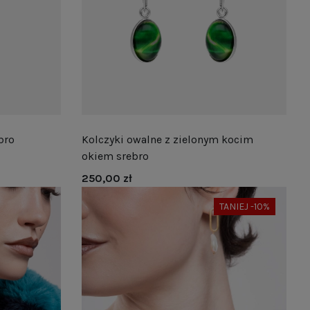
bro
Kolczyki owalne z zielonym kocim
okiem srebro
250,00 zł
TANIEJ -10%