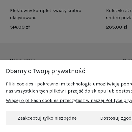
Efektowny komplet kwiaty srebro
Kolczyki ażu
oksydowane
srebro pozł
514,00 zł
265,00 zł
Newsletter
O n
Dbamy o Twoją prywatność
O fi
Zapisz się do naszego newslettera i bądź na
Now
bieżąco ze wszystkimi nowościami i
Pliki cookies i pokrewne im technologie umożliwiają pop
Pro
promocjami!
nas wszystkich tych plików i przejść do sklepu lub dostos
Sprz
Więcej o plikach cookies przeczytasz w naszej Polityce pry
Blog
Kont
Zaakceptuj tylko niezbędne
Dostosuj zgod