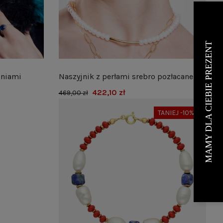
oniami
Naszyjnik z perłami srebro pozłacane
422,10 zł
469,00 zł
TANIEJ -10%