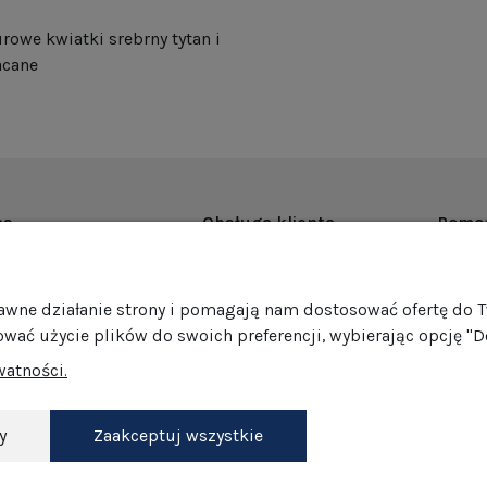
rowe kwiatki srebrny tytan i
acane
as
Obsługa klienta
Pomo
rmie
Dostawa
Regul
ości
Harmonogram wysyłek
Promoc
rawne działanie strony i pomagają nam dostosować ofertę do 
mocje
Formy płatności
Polity
ować użycie plików do swoich preferencji, wybierając opcję "D
edaż hurtowa
Jak pakujemy nasze produkty?
GPSR
watności.
Zwroty i reklamacje
Ustawi
akt
Darmowe zwroty
Dokonaj zwrotu
y
Zaakceptuj wszystkie