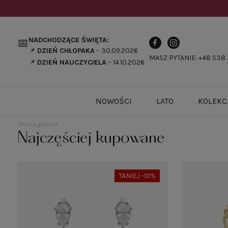
NADCHODZĄCE ŚWIĘTA:
📅
📌
DZIEŃ CHŁOPAKA
– 30.09.2026
MASZ PYTANIE: +48 538 
📌
DZIEŃ NAUCZYCIELA
– 14.10.2026
NOWOŚCI
LATO
KOLEKC
Strona główna
Najczęściej kupowane
TANIEJ -10%