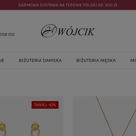
DARMOWA DOSTAWA NA TERENIE POLSKI OD
300 ZŁ
358 012
JE
BIŻUTERIA DAMSKA
BIŻUTERIA MĘSKA
M
TANIEJ -10%