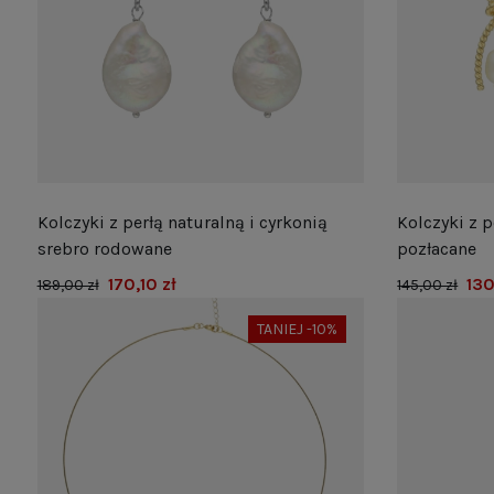
Kolczyki z perłą naturalną i cyrkonią
Kolczyki z p
srebro rodowane
pozłacane
170,10 zł
130
189,00 zł
145,00 zł
TANIEJ -10%