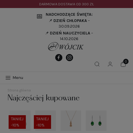
DARMOWA DOSTAWA OD
300 ZŁ
NADCHODZĄCE ŚWIĘTA:
📅
📌
DZIEŃ CHŁOPAKA
–
30.09.2026
📌
DZIEŃ NAUCZYCIELA
–
14.10.2026
Menu
Strona główna
Najczęściej kupowane
TANIEJ
TANIEJ
-10%
-10%