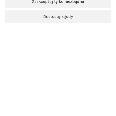
Zaakceptuj tylko niezbędne
Dostosuj zgody
Ten produkt jest niedostępny.
Newsletter
O nas
Obsługa klienta
Pomoc
5.0
Średnia ocena srebrowojcik.pl
Na podstawie
3848
opinii
z całego okresu
Zobacz opinie