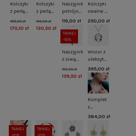
Kolczyki
Kolczyki
Naszyjnik
Kolczyki
z perłą
z perłą
potrójne
owalne z
naturalną
naturalną
kulki
zielonym
119,00 zł
250,00 zł
189,00 zł
145,00 zł
i
srebro
srebro
kocim
170,10 zł
130,50 zł
cyrkonią
pozłacane
okiem
TANIEJ
-10%
srebro
srebro
rodowane
Naszyjnik
Wisior z
z siwą
uleksytem
perłą i
srebro
395,00 zł
155,00 zł
hematytami
oksydowane
139,50 zł
Komplet
z
szafirowymi
384,00 zł
cyrkoniami
srebro
TANIEJ
TANIEJ
-10%
-10%