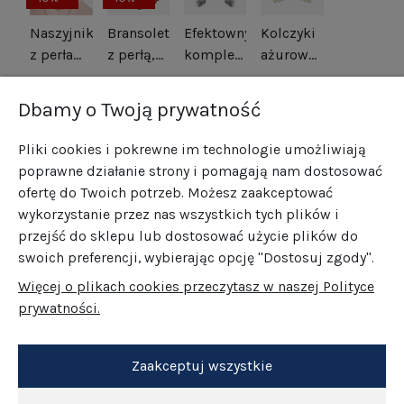
Naszyjnik
Bransoletka
Efektowny
Kolczyki
z perłami
z perłą,
komplet
ażurowe
srebro
koralem,
kwiaty
kwiatki
514,00 zł
265,00 zł
469,00 zł
185,00 zł
pozłacane
lapisem i
srebro
srebrny
422,10 zł
166,50 zł
Dbamy o Twoją prywatność
hematytem
oksydowane
tytan i
srebro
srebro
Pliki cookies i pokrewne im technologie umożliwiają
pozłacane
pozłacane
poprawne działanie strony i pomagają nam dostosować
ofertę do Twoich potrzeb. Możesz zaakceptować
wykorzystanie przez nas wszystkich tych plików i
przejść do sklepu lub dostosować użycie plików do
swoich preferencji, wybierając opcję "Dostosuj zgody".
Więcej o plikach cookies przeczytasz w naszej Polityce
prywatności.
Zaakceptuj wszystkie