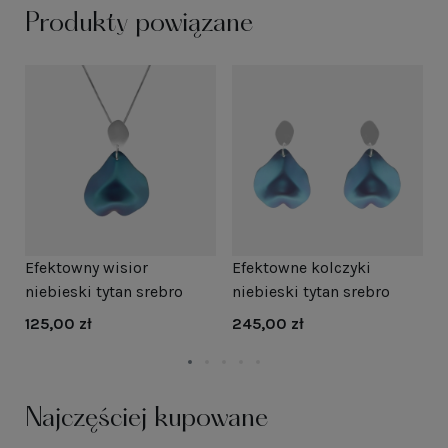
Produkty powiązane
Efektowny wisior
Efektowne kolczyki
E
niebieski tytan srebro
niebieski tytan srebro
n
p
125,00 zł
245,00 zł
1
Najczęściej kupowane