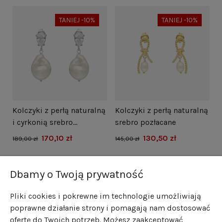
TANIEJ -10%
TANIEJ -10%
i
Kolczyki z perłą naturalną
Kolczyki z perłą naturalną
N
i cyrkonią srebro
srebro pozłacane
s
rodowane
170,10 zł
130,50 zł
1
189,00 zł
145,00 zł
Dbamy o Twoją prywatność
Pliki cookies i pokrewne im technologie umożliwiają
poprawne działanie strony i pomagają nam dostosować
ofertę do Twoich potrzeb. Możesz zaakceptować