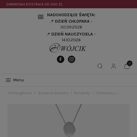
DARMOWA DOSTAWA OD
300 ZŁ
NADCHODZĄCE ŚWIĘTA:
📅
📌
DZIEŃ CHŁOPAKA
–
30.09.2026
📌
DZIEŃ NAUCZYCIELA
–
14.10.2026
Menu
Strona główna
Biżuteria damska
Komplety
Efektowny komplet z ni