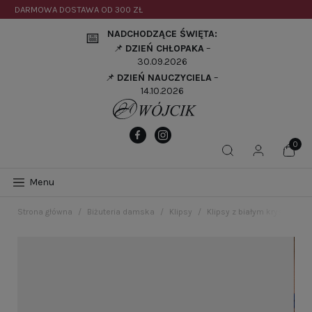
DARMOWA DOSTAWA OD
300 ZŁ
NADCHODZĄCE ŚWIĘTA:
📅
📌
DZIEŃ CHŁOPAKA
–
30.09.2026
📌
DZIEŃ NAUCZYCIELA
–
14.10.2026
Menu
Strona główna
Biżuteria damska
Klipsy
Klipsy z białym kryształem