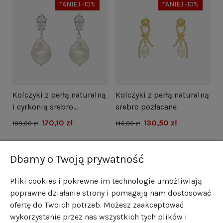
TANIEJ -10%
TANIEJ -10%
i
Kolczyki z perłą naturalną
Kolczyki z perłą naturalną
N
i cyrkonią srebro
srebro pozłacane
s
rodowane
170,10 zł
130,50 zł
1
189,00 zł
145,00 zł
Dbamy o Twoją prywatność
Pliki cookies i pokrewne im technologie umożliwiają
poprawne działanie strony i pomagają nam dostosować
ofertę do Twoich potrzeb. Możesz zaakceptować
wykorzystanie przez nas wszystkich tych plików i