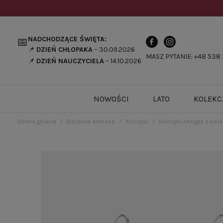
NADCHODZĄCE ŚWIĘTA:
📅
📌
DZIEŃ CHŁOPAKA
– 30.09.2026
MASZ PYTANIE: +48 538 
📌
DZIEŃ NAUCZYCIELA
– 14.10.2026
NOWOŚCI
LATO
KOLEKC
Strona główna
Biżuteria damska
Kolczyki
Kolczyki okrągłe z kw