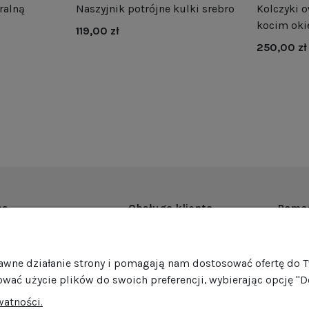
ralną
Naszyjnik potrójne kulki srebro
Kolczyki o
kocim oki
119,00 zł
250,00 zł
as
Obsługa klienta
Pomo
rmie
Dostawa
Regul
ości
Harmonogram wysyłek
Promoc
rawne działanie strony i pomagają nam dostosować ofertę do 
mocje
Formy płatności
Polity
ować użycie plików do swoich preferencji, wybierając opcję "D
edaż hurtowa
Jak pakujemy nasze produkty?
GPSR
watności.
Zwroty i reklamacje
Ustawi