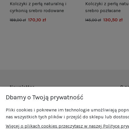
Kolczyki z perłą naturalną i
Kolczyki z perłą natu
e
cyrkonią srebro rodowane
srebro pozłacane
170,10 zł
130,50 zł
189,00 zł
145,00 zł
Newsletter
O n
Dbamy o Twoją prywatność
O fi
Zapisz się do naszego newslettera i bądź na
Now
bieżąco ze wszystkimi nowościami i
Pliki cookies i pokrewne im technologie umożliwiają pop
Pro
promocjami!
nas wszystkich tych plików i przejść do sklepu lub dostos
Sprz
Więcej o plikach cookies przeczytasz w naszej Polityce pry
Blog