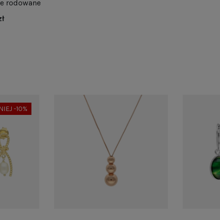
ne rodowane
zł
NIEJ -10%