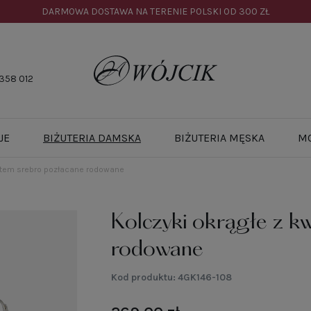
DARMOWA DOSTAWA NA TERENIE POLSKI OD
300 ZŁ
358 012
JE
BIŻUTERIA DAMSKA
BIŻUTERIA MĘSKA
M
iatem srebro pozłacane rodowane
Kolczyki okrągłe z k
rodowane
Kod produktu:
4GK146-108