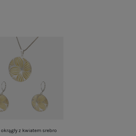
okrągły z kwiatem srebro