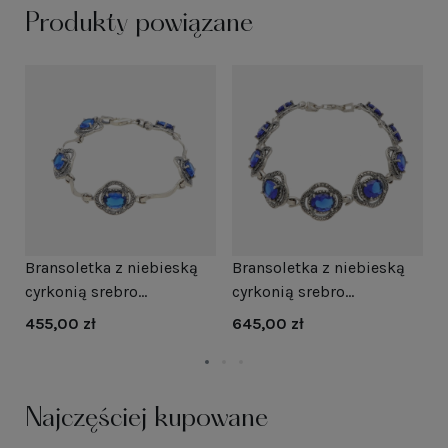
Produkty powiązane
Bransoletka z niebieską
Bransoletka z niebieską
W
cyrkonią srebro
cyrkonią srebro
c
oksydowane
oksydowane
455,00 zł
645,00 zł
7
Najczęściej kupowane