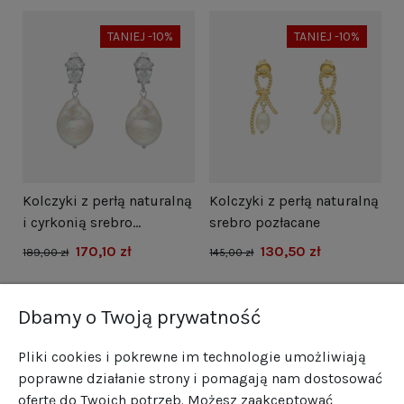
TANIEJ -10%
TANIEJ -10%
i
Kolczyki z perłą naturalną
Kolczyki z perłą naturalną
N
i cyrkonią srebro
srebro pozłacane
s
rodowane
170,10 zł
130,50 zł
1
189,00 zł
145,00 zł
Dbamy o Twoją prywatność
Pliki cookies i pokrewne im technologie umożliwiają
poprawne działanie strony i pomagają nam dostosować
ofertę do Twoich potrzeb. Możesz zaakceptować