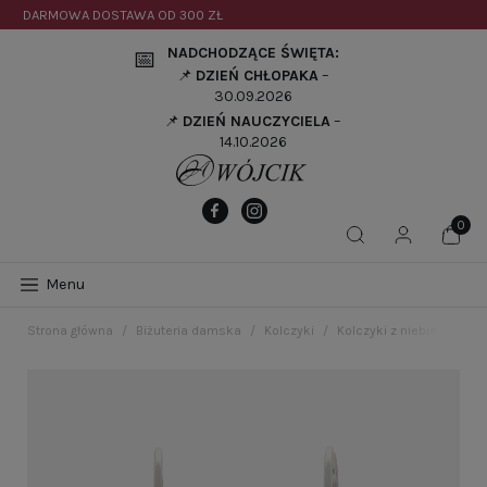
DARMOWA DOSTAWA OD
300 ZŁ
NADCHODZĄCE ŚWIĘTA:
📅
📌
DZIEŃ CHŁOPAKA
–
30.09.2026
📌
DZIEŃ NAUCZYCIELA
–
14.10.2026
Menu
Strona główna
Biżuteria damska
Kolczyki
Kolczyki z niebieską cy