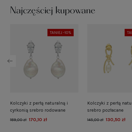
Najczęściej kupowane
TANIEJ -10%
TA
Kolczyki z perłą naturalną i
Kolczyki z perłą natu
e
cyrkonią srebro rodowane
srebro pozłacane
170,10 zł
130,50 zł
189,00 zł
145,00 zł