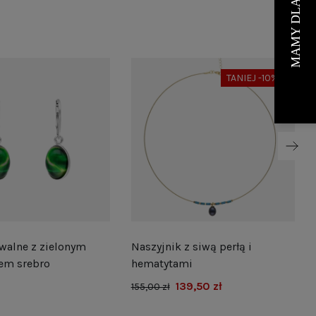
TANIEJ -10%
walne z zielonym
Naszyjnik z siwą perłą i
em srebro
hematytami
139,50 zł
155,00 zł