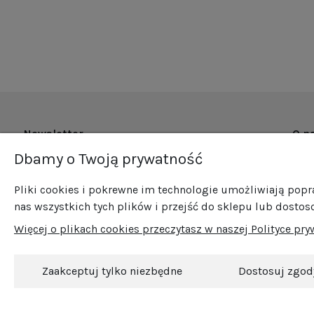
Newsletter
O n
Dbamy o Twoją prywatność
O fi
Zapisz się do naszego newslettera i bądź na
Now
bieżąco ze wszystkimi nowościami i
Pliki cookies i pokrewne im technologie umożliwiają pop
Pro
promocjami!
nas wszystkich tych plików i przejść do sklepu lub dostos
Sprz
Więcej o plikach cookies przeczytasz w naszej Polityce pry
Blog
Kont
Zaakceptuj tylko niezbędne
Dostosuj zgod
© 2026 Srebro Wójcik