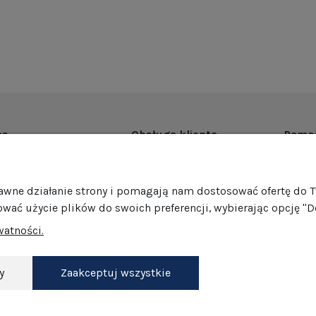
as
Obsługa klienta
Pomo
rmie
Dostawa
Regul
ości
Harmonogram wysyłek
Promoc
rawne działanie strony i pomagają nam dostosować ofertę do 
mocje
Formy płatności
Polity
ować użycie plików do swoich preferencji, wybierając opcję "D
edaż hurtowa
Jak pakujemy nasze produkty?
GPSR
watności.
Zwroty i reklamacje
Ustawi
akt
Darmowe zwroty
Dokonaj zwrotu
y
Zaakceptuj wszystkie