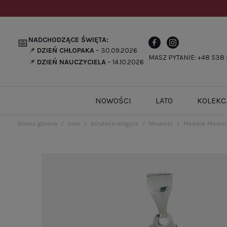
NADCHODZĄCE ŚWIĘTA:
📅
📌
DZIEŃ CHŁOPAKA
– 30.09.2026
MASZ PYTANIE: +48 538 
📌
DZIEŃ NAUCZYCIELA
– 14.10.2026
NOWOŚCI
LATO
KOLEKC
Strona główna
Inne
Biżuteria religijna
Medaliki
Medalik Madon