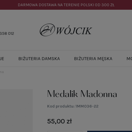
DARMOWA DOSTAWA NA TERENIE POLSKI OD
300 ZŁ
358 012
JE
BIŻUTERIA DAMSKA
BIŻUTERIA MĘSKA
M
na
Medalik Madonna
Kod produktu:
1MM036-22
55,00 zł