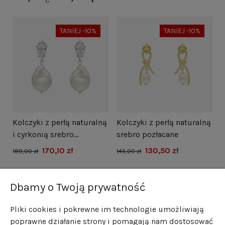
TANIEJ -10%
TANIEJ -10%
i
Kolczyki z perłą naturalną
Kolczyki z perłą naturalną
N
i cyrkonią srebro
srebro pozłacane
s
rodowane
170,10 zł
130,50 zł
1
189,00 zł
145,00 zł
Dbamy o Twoją prywatność
Pliki cookies i pokrewne im technologie umożliwiają
poprawne działanie strony i pomagają nam dostosować