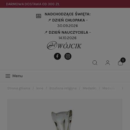
DARMOWA DOSTAWA OD
300 ZŁ
NADCHODZĄCE ŚWIĘTA:
📅
📌
DZIEŃ CHŁOPAKA
–
30.09.2026
📌
DZIEŃ NAUCZYCIELA
–
14.10.2026
Menu
Strona główna
Inne
Biżuteria religijna
Medaliki
Medalik Matka B