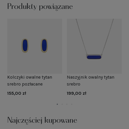
Produkty powiązane
ym
Kolczyki owalne tytan
K
Naszyjnik owalny tytan
e
srebro pozłacane
s
srebro
155,00 zł
3
199,00 zł
Najczęściej kupowane