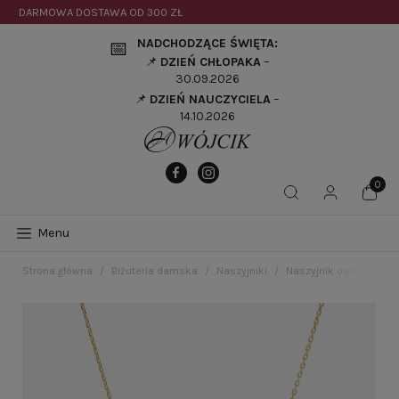
DARMOWA DOSTAWA OD
300 ZŁ
NADCHODZĄCE ŚWIĘTA:
📅
📌
DZIEŃ CHŁOPAKA
–
30.09.2026
📌
DZIEŃ NAUCZYCIELA
–
14.10.2026
Menu
Strona główna
Biżuteria damska
Naszyjniki
Naszyjnik owalny tyta