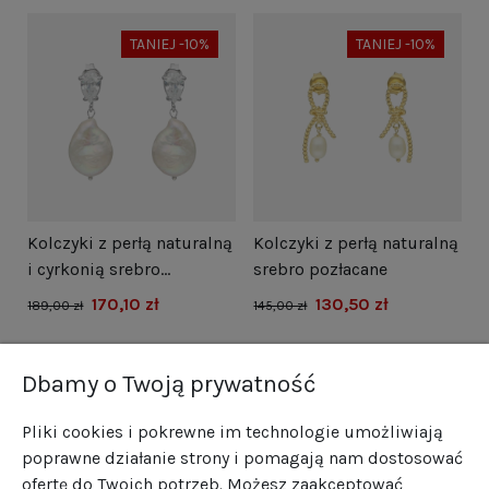
TANIEJ -10%
TANIEJ -10%
i
Kolczyki z perłą naturalną
Kolczyki z perłą naturalną
N
i cyrkonią srebro
srebro pozłacane
s
rodowane
170,10 zł
130,50 zł
1
189,00 zł
145,00 zł
Dbamy o Twoją prywatność
Pliki cookies i pokrewne im technologie umożliwiają
poprawne działanie strony i pomagają nam dostosować
ofertę do Twoich potrzeb. Możesz zaakceptować