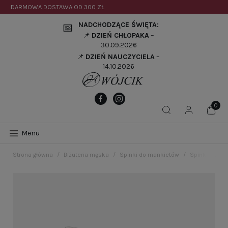
DARMOWA DOSTAWA OD
300 ZŁ
NADCHODZĄCE ŚWIĘTA:
📅
📌
DZIEŃ CHŁOPAKA
–
30.09.2026
📌
DZIEŃ NAUCZYCIELA
–
14.10.2026
Menu
Strona główna
Biżuteria męska
Spinki do mankietów
Spinki do ma