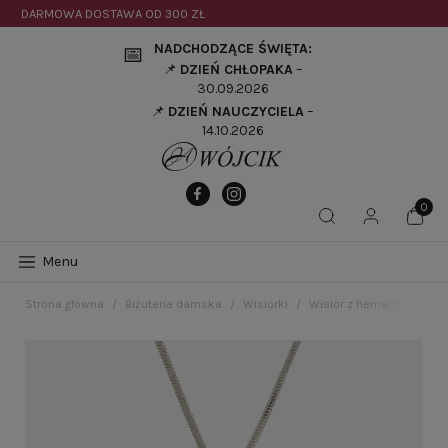
DARMOWA DOSTAWA OD
300 ZŁ
NADCHODZĄCE ŚWIĘTA:
📅
📌
DZIEŃ CHŁOPAKA
–
30.09.2026
📌
DZIEŃ NAUCZYCIELA
–
14.10.2026
Menu
Strona główna
Biżuteria damska
Wisiorki
Wisior z hematytem sre