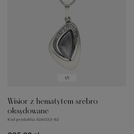
1/1
Wisior z hematytem srebro
oksydowane
Kod produktu:
5LW033-92