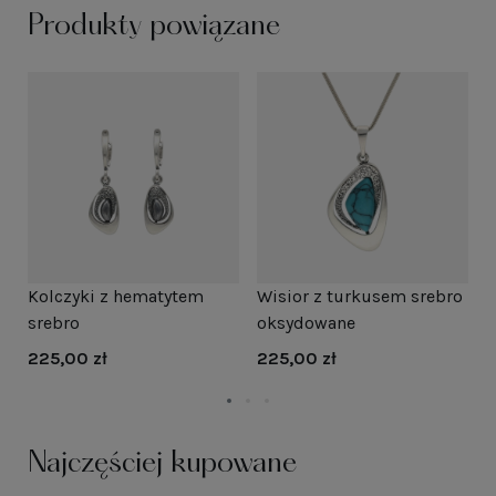
Produkty powiązane
Kolczyki z hematytem
Wisior z turkusem srebro
K
srebro
oksydowane
s
225,00 zł
225,00 zł
1
Najczęściej kupowane