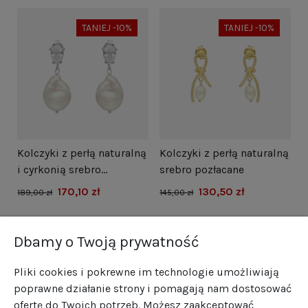
TANIEJ -10%
TANIEJ -10%
i
Kolczyki z perłą naturalną
Kolczyki z perłą naturalną
N
i cyrkonią srebro
srebro pozłacane
s
rodowane
170,10 zł
130,50 zł
1
189,00 zł
145,00 zł
Dbamy o Twoją prywatność
Pliki cookies i pokrewne im technologie umożliwiają
poprawne działanie strony i pomagają nam dostosować
ofertę do Twoich potrzeb. Możesz zaakceptować