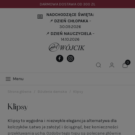
DARMOWA DOSTAWA OD
300 ZŁ
NADCHODZĄCE ŚWIĘTA:
📅
📌
DZIEŃ CHŁOPAKA
–
30.09.2026
📌
DZIEŃ NAUCZYCIELA
–
14.10.2026
Menu
Strona główna
Biżuteria damska
Klipsy
Klipsy
Klipsy to wygodna i niezwykle elegancja alternatywa dla
kolczyków. Łatwo je założyć i ściągnąć, bez konieczności
przekłuwania ucha. Ozdoby tego typu są polecane głównie