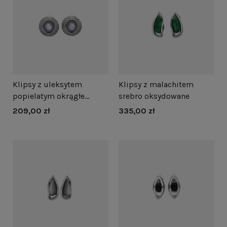
Klipsy z uleksytem
Klipsy z malachitem
popielatym okrągłe
srebro oksydowane
srebro oksydowane
209,00 zł
335,00 zł