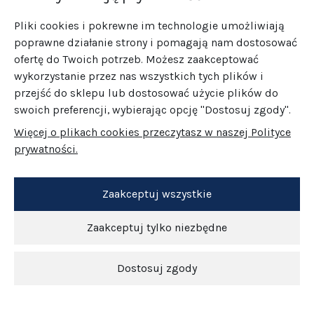
kamieniami szlachetnymi.
Pliki cookies i pokrewne im technologie umożliwiają
Na jakie okazje pasują klipsy?
poprawne działanie strony i pomagają nam dostosować
Klipsy sprawdzą się zarówno na co dzień, jak i
ofertę do Twoich potrzeb. Możesz zaakceptować
podczas eleganckich wyjść. Modele minimalistyczne
wykorzystanie przez nas wszystkich tych plików i
pasują do casualowych stylizacji, natomiast ozdobne
przejść do sklepu lub dostosować użycie plików do
klipsy idealnie dopełnią wieczorową kreację.
swoich preferencji, wybierając opcję "Dostosuj zgody".
Czy klipsy nie spadają z uszu?
Więcej o plikach cookies przeczytasz w naszej Polityce
Dobrze dobrane klipsy trzymają się ucha stabilnie.
prywatności.
Dzięki mechanizmom regulującym siłę zacisku
można dopasować je do indywidualnych potrzeb,
unikając dyskomfortu i ryzyka zsunięcia.
Zaakceptuj wszystkie
Czy klipsy mogą podrażniać skórę?
Jeśli są wykonane z materiałów hipoalergicznych i
Zaakceptuj tylko niezbędne
noszone zgodnie z zaleceniami, nie powinny
powodować podrażnień. Warto wybierać modele ze
srebra lub stali chirurgicznej, zwłaszcza przy
Dostosuj zgody
wrażliwej skórze.
Newsletter
Czy klipsy mogą wyglądać tak samo elegancko jak