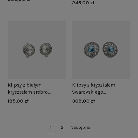
srebro
245,00 zł
Klipsy z białym
Klipsy z kryształem
kryształem srebro
Swarovskiego
oksydowane
Aquamarine
185,00 zł
309,00 zł
1
2
Następna