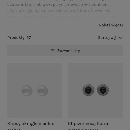
osobom, które lubią eksperymentować z wizerunkiem i
chętnie sięgają po nowe elementy biżuterii. Niewielkie,
drobne klipsy doskonale sprawdzają się do codziennych
stylizacji. Dłuższe, bardziej zdobne pasują do szczególnych
Pokaż więcej
wydarzeń.
Klips jako estetyczny dodatek do stroju
Produkty: 57
Sortuj wg
Małe, okrągłe klipsy z dekoracyjnym kamieniem to sposób
na przykuwanie uwagi otoczenia. Ozdoby tego typu nie
Rozwiń filtry
obciążają nadmiernie uszu, nie powodują także
dyskomfortu, wynikającego ze ściskania. Nowoczesny
system zapięć jest wygodny, a jednocześnie pewny, że mały
drobiazg pozostanie na swoim miejscu. W polecanej
kategorii można znaleźć klipsy z kryształem Swarowskiego,
krzemem, cyrkonią oraz masą perłową. Biżuterię wykonano
ze srebra rodowanego.
Klipsy okrągłe gładkie
Klipsy z nocą Kairu