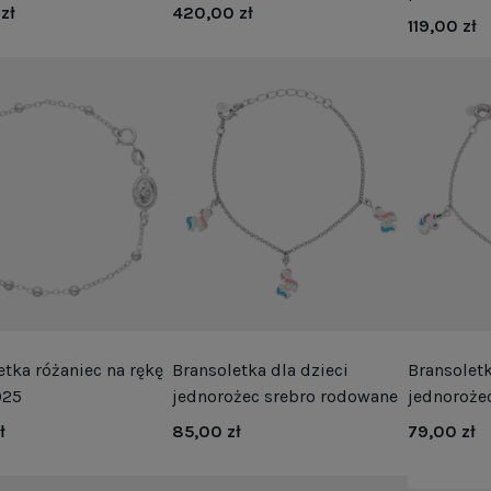
zł
420,00 zł
czne bransoletki pozbawione kamieni są idealnym rozwiązaniem
119,00 zł
ność pozwala na dopasowanie ich zarówno do codziennego ubio
e uniwersalny element garderoby. Wybierając pojedynczą bran
 zestawienie kilku modeli pozwoli na stworzenie wyrazistej i 
yrazić siebie poprzez biżuterię i odkrywać różne style. Ich a
 upominek, zarówno dla siebie, jak i dla kogoś bliskiego.
etka różaniec na rękę
Bransoletka dla dzieci
Bransoletk
925
jednorożec srebro rodowane
jednoroże
ł
85,00 zł
79,00 zł