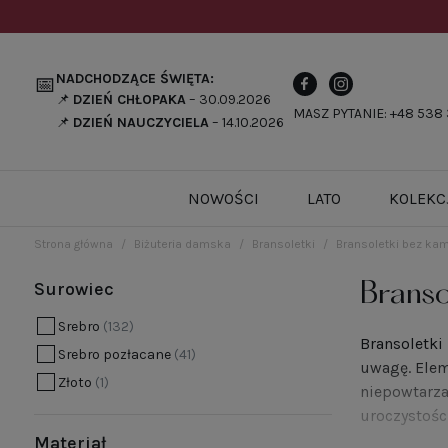
NADCHODZĄCE ŚWIĘTA:
📅
📌
DZIEŃ CHŁOPAKA
– 30.09.2026
MASZ PYTANIE: +48 538 
📌
DZIEŃ NAUCZYCIELA
– 14.10.2026
NOWOŚCI
LATO
KOLEKC
Strona główna
Biżuteria damska
Bransoletki
Bransoletki bez kam
Surowiec
Branso
Srebro
(132)
Bransoletki
Srebro pozłacane
(41)
uwagę. Elem
Złoto
(1)
niepowtarza
uroczystości
Materiał