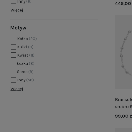
Inny
(6)
445,00 
Minimalisty
Więcej
wszechstron
stanowią on
podczas gdy
Motyw
które chcą w
Kółko
(20)
pomysłem na
Kulki
(8)
Kwiat
(11)
Łezka
(8)
Serce
(9)
Inny
(56)
Więcej
Bransol
srebro 
99,00 z