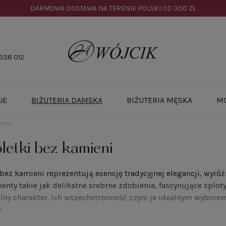
DARMOWA DOSTAWA NA TERENIE POLSKI OD
300 ZŁ
358 012
JE
BIŻUTERIA DAMSKA
BIŻUTERIA MĘSKA
M
ieni
letki bez kamieni
 bez kamieni reprezentują esencję tradycyjnej elegancji, wyró
enty takie jak delikatne srebrne zdobienia, fascynujące splo
lny charakter. Ich wszechstronność czyni je idealnym wyborem
.