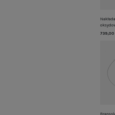
Nakłada
oksydo
739,00 
Bransol