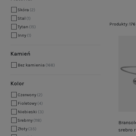
Stylowe bra
Skóra
(2)
Stal
(1)
W świecie no
Produkty: 176
urok i elega
Tytan
(15)
z tych mate
Inny
(1)
trwałością,
nowoczesny,
Kamień
bransoletka
Bez kamienia
(168)
Eleganckie
Kolor
W bogatym ś
znaczenie s
Czerwony
(2)
aspekty życi
Fioletowy
(4)
stanowić sy
Niebieski
(3)
zawieszki t
Srebrny
(118)
Bransole
Złoty
(35)
Wyjątkowa b
srebro 