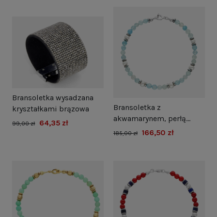
Bransoletka wysadzana
Bransoletka z
kryształkami brązowa
akwamarynem, perłą
64,35 zł
99,00 zł
naturalną i hematytem
166,50 zł
185,00 zł