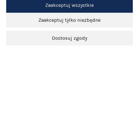
Zaakceptuj wszystkie
Zaakceptuj tylko niezbędne
Dostosuj zgody
Newsletter
O nas
Obsługa klienta
Pomoc
5.0
Średnia ocena srebrowojcik.pl
Na podstawie
3848
opinii
z całego okresu
Zobacz opinie