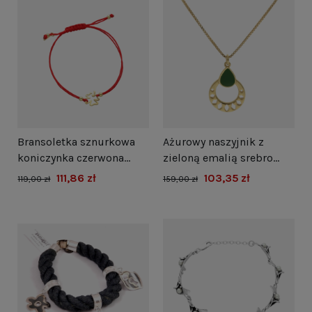
Bransoletka sznurkowa
Ażurowy naszyjnik z
koniczynka czerwona
zieloną emalią srebro
pozłacana
pozłacane
111,86 zł
103,35 zł
119,00 zł
159,00 zł