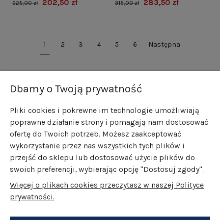
202,50 zł
283,50 zł
225,00 zł
315,00 zł
1
2
3
4
5
6
Następna
Dbamy o Twoją prywatność
Pliki cookies i pokrewne im technologie umożliwiają
poprawne działanie strony i pomagają nam dostosować
ofertę do Twoich potrzeb. Możesz zaakceptować
wykorzystanie przez nas wszystkich tych plików i
przejść do sklepu lub dostosować użycie plików do
swoich preferencji, wybierając opcję "Dostosuj zgody".
Więcej o plikach cookies przeczytasz w naszej Polityce
prywatności.