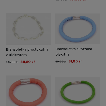
Bransoletka skórzana
Bransoletka prostokątna
błękitna
z uleksytem
31,85 zł
311,50 zł
49,00 zł
445,00 zł