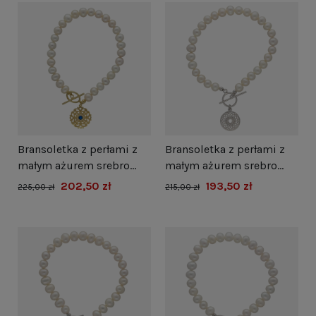
Bransoletka z perłami z
Bransoletka z perłami z
małym ażurem srebro
małym ażurem srebro
pozłacane
rodowane
202,50 zł
193,50 zł
225,00 zł
215,00 zł