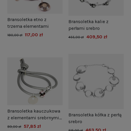
Bransoletka etno z
Bransoletka kalie z
trzema elementami
perłami srebro
117,00 zł
180,00 zł
409,50 zł
455,00 zł
Bransoletka kauczukowa
Bransoletka kółka z perłą
z elementami srebrnymi
srebro
srebrna
57,85 zł
89,00 zł
463,50 zł
515,00 zł