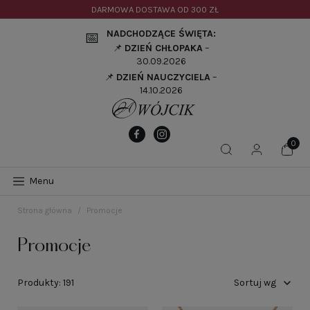
DARMOWA DOSTAWA OD
300 ZŁ
NADCHODZĄCE ŚWIĘTA:
📅
📌
DZIEŃ CHŁOPAKA
–
30.09.2026
📌
DZIEŃ NAUCZYCIELA
–
14.10.2026
Menu
Strona główna
Promocje
Promocje
Produkty: 191
Sortuj wg