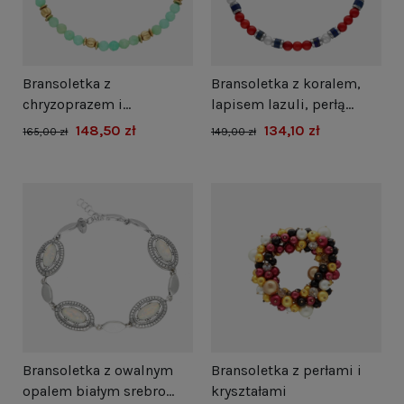
Bransoletka z
Bransoletka z koralem,
chryzoprazem i
lapisem lazuli, perłą
hematytem srebro
naturalną i hematytem
148,50 zł
134,10 zł
165,00 zł
149,00 zł
pozłacane
srebro
Bransoletka z owalnym
Bransoletka z perłami i
opalem białym srebro
kryształami