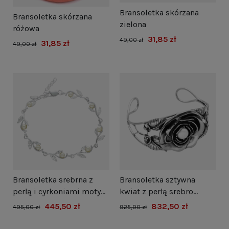
Bransoletka skórzana
Bransoletka skórzana
zielona
różowa
31,85 zł
49,00 zł
31,85 zł
49,00 zł
Bransoletka srebrna z
Bransoletka sztywna
perłą i cyrkoniami motyw
kwiat z perłą srebro
roślinny
oksydowane
445,50 zł
832,50 zł
495,00 zł
925,00 zł