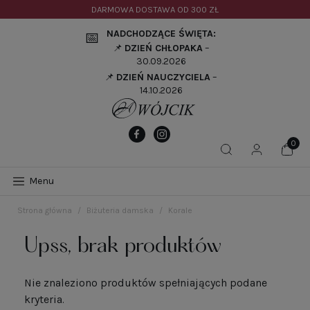
DARMOWA DOSTAWA OD
300 ZŁ
NADCHODZĄCE ŚWIĘTA:
📅
📌
DZIEŃ CHŁOPAKA
–
30.09.2026
📌
DZIEŃ NAUCZYCIELA
–
14.10.2026
Menu
Strona główna
Biżuteria damska
Korale
Upss, brak produktów
Nie znaleziono produktów spełniających podane
kryteria.