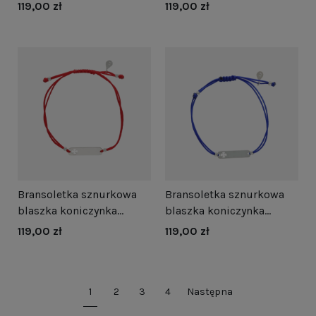
srebro
czarna srebro
119,00 zł
119,00 zł
Bransoletka sznurkowa
Bransoletka sznurkowa
blaszka koniczynka
blaszka koniczynka
czerwona srebro
niebieska srebro
119,00 zł
119,00 zł
1
2
3
4
Następna