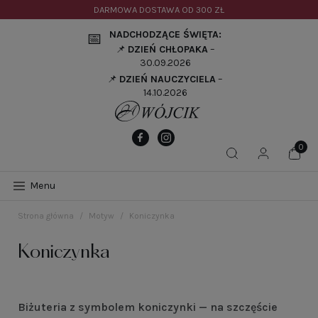
DARMOWA DOSTAWA OD
300 ZŁ
NADCHODZĄCE ŚWIĘTA:
📅
📌
DZIEŃ CHŁOPAKA
–
30.09.2026
📌
DZIEŃ NAUCZYCIELA
–
14.10.2026
Menu
Strona główna
Motyw
Koniczynka
Koniczynka
Biżuteria z symbolem koniczynki — na szczęście