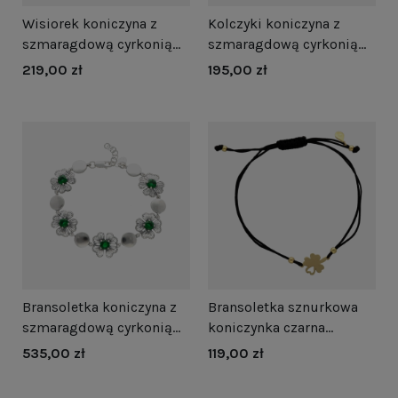
Wisiorek koniczyna z
Kolczyki koniczyna z
szmaragdową cyrkonią
szmaragdową cyrkonią
srebro oksydowane
srebro oksydowane
219,00 zł
195,00 zł
Bransoletka koniczyna z
Bransoletka sznurkowa
szmaragdową cyrkonią
koniczynka czarna
srebro oksydowane
pozłacana
535,00 zł
119,00 zł