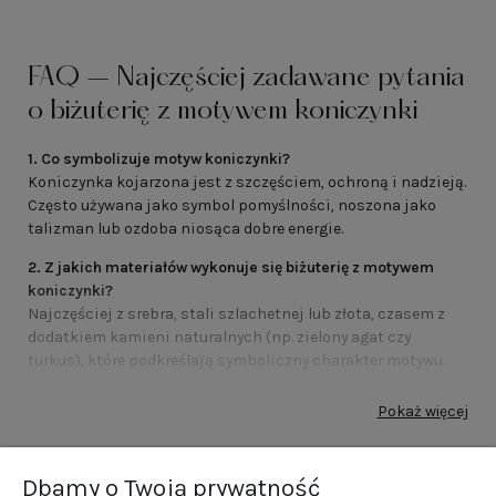
FAQ – Najczęściej zadawane pytania
o biżuterię z motywem koniczynki
1. Co symbolizuje motyw koniczynki?
Koniczynka kojarzona jest z szczęściem, ochroną i nadzieją.
Często używana jako symbol pomyślności, noszona jako
talizman lub ozdoba niosąca dobre energie.
2. Z jakich materiałów wykonuje się biżuterię z motywem
koniczynki?
Najczęściej z srebra, stali szlachetnej lub złota, czasem z
dodatkiem kamieni naturalnych (np. zielony agat czy
turkus), które podkreślają symboliczny charakter motywu.
3. Czy biżuteria z koniczynką to dobry pomysł na prezent?
Pokaż więcej
Tak – jest to uniwersalny i symboliczny upominek. Dobry na
urodziny, imieniny, rocznicę lub jako gest pamięci i życzeń
szczęścia dla bliskiej osoby.
Dbamy o Twoją prywatność