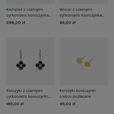
różnorodności wzorów i materiałów każdy może znaleźć
idealny dla siebie wariant. Polecamy
tradycyjne zestawy z
Komplet z czarnymi
Wisior z czarnymi
cyrkoniami
, a także gładkie naszyjniki celebrytki z
cyrkoniami koniczynka
cyrkoniami koniczynka
cyrkoniami ze srebra rodowanego i pozłacanego. Wybierz
srebro
srebro
delikatną biżuterię z symbolem koniczynki i zaufaj, że
298,00 zł
99,00 zł
przyniesie Ci ona szczęście.
Kolczyki z czarnymi
Kolczyki koniczynki
cyrkoniami koniczynki
srebro pozłacane
srebro
199,00 zł
49,00 zł