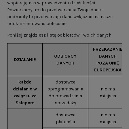
wspierają nas w prowadzeniu działalności.
Powierzamy im do przetwarzania Twoje dane –
podmioty te przetwarzają dane wyłącznie na nasze
udokumentowane polecenie.
Poniżej znajdziesz listę odbiorców Twoich danych:
PRZEKAZANIE
ODBIORCY
DANYCH
DZIAŁANIE
DANYCH
POZA UNIĘ
EUROPEJSKĄ
każde
dostawca
działanie w
oprogramowania
nie ma
związku ze
do prowadzenia
miejsca
Sklepem
sprzedaży
dostawca
nie ma
płatności
miejsca