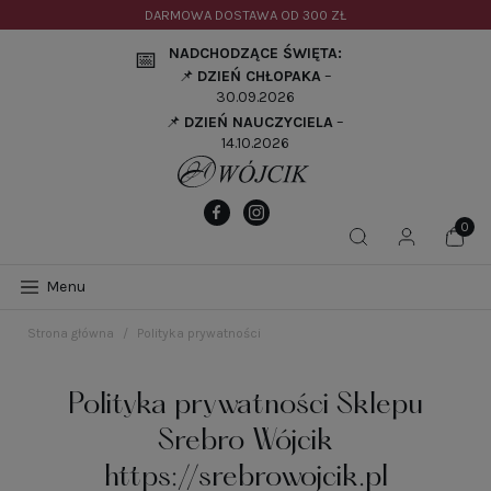
DARMOWA DOSTAWA OD
300 ZŁ
NADCHODZĄCE ŚWIĘTA:
📅
📌
DZIEŃ CHŁOPAKA
–
30.09.2026
📌
DZIEŃ NAUCZYCIELA
–
14.10.2026
Menu
Strona główna
Polityka prywatności
Polityka prywatności Sklepu
Srebro Wójcik
https://srebrowojcik.pl