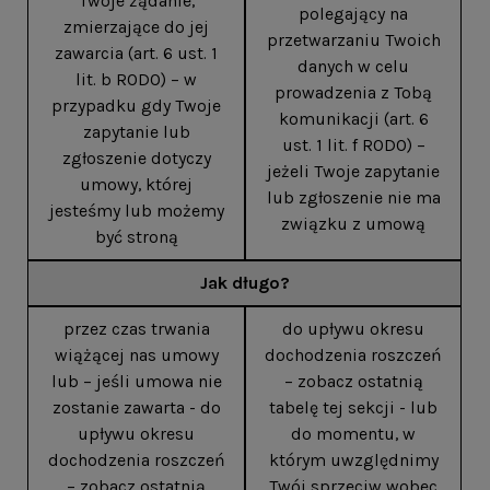
Twoje żądanie,
polegający na
zmierzające do jej
przetwarzaniu Twoich
zawarcia (art. 6 ust. 1
danych w celu
lit. b RODO) – w
prowadzenia z Tobą
przypadku gdy Twoje
komunikacji (art. 6
zapytanie lub
ust. 1 lit. f RODO) –
zgłoszenie dotyczy
jeżeli Twoje zapytanie
umowy, której
lub zgłoszenie nie ma
jesteśmy lub możemy
związku z umową
być stroną
Jak długo?
przez czas trwania
do upływu okresu
wiążącej nas umowy
dochodzenia roszczeń
lub – jeśli umowa nie
– zobacz ostatnią
zostanie zawarta - do
tabelę tej sekcji - lub
upływu okresu
do momentu, w
dochodzenia roszczeń
którym uwzględnimy
– zobacz ostatnią
Twój sprzeciw wobec