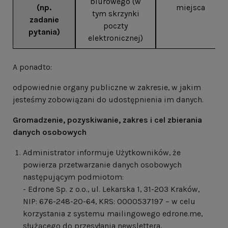
biurowego (w
(np.
miejsca
tym skrzynki
zadanie
poczty
pytania)
elektronicznej)
A ponadto:
odpowiednie organy publiczne w zakresie, w jakim
jesteśmy zobowiązani do udostępnienia im danych.
Gromadzenie, pozyskiwanie, zakres i cel zbierania
danych osobowych
Administrator informuje Użytkowników, że
powierza przetwarzanie danych osobowych
następującym podmiotom:
- Edrone Sp. z o.o., ul. Lekarska 1, 31-203 Kraków,
NIP: 676-248-20-64, KRS: 0000537197 – w celu
korzystania z systemu mailingowego edrone.me,
służącego do przesyłania newslettera,