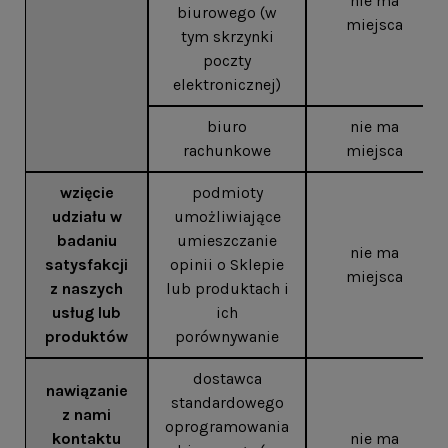
nie ma
biurowego (w
miejsca
tym skrzynki
poczty
elektronicznej)
biuro
nie ma
rachunkowe
miejsca
wzięcie
podmioty
udziału w
umożliwiające
badaniu
umieszczanie
nie ma
satysfakcji
opinii o Sklepie
miejsca
z naszych
lub produktach i
usług lub
ich
produktów
porównywanie
dostawca
nawiązanie
standardowego
z nami
oprogramowania
kontaktu
nie ma