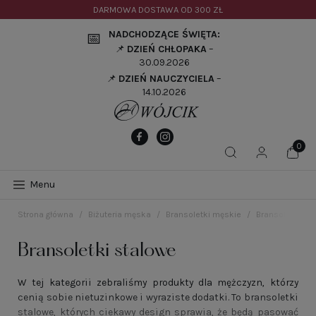
DARMOWA DOSTAWA OD
300 ZŁ
NADCHODZĄCE ŚWIĘTA:
📅
📌
DZIEŃ CHŁOPAKA
–
30.09.2026
📌
DZIEŃ NAUCZYCIELA
–
14.10.2026
Menu
Strona główna
Biżuteria męska
Bransoletki męskie
Bransoletki st
Bransoletki stalowe
W tej kategorii zebraliśmy produkty dla mężczyzn, którzy
cenią sobie nietuzinkowe i wyraziste dodatki. To bransoletki
stalowe, których ciekawy design sprawia, że będą pasować