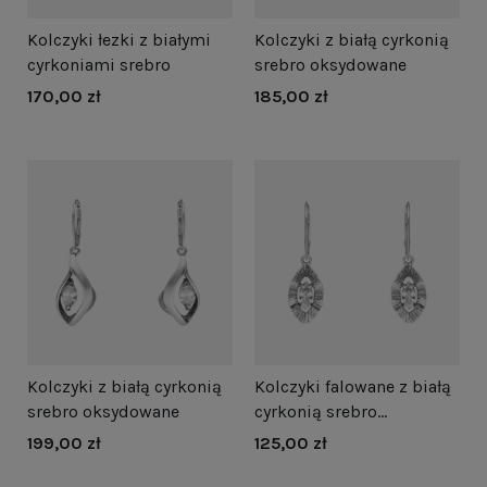
ozdoby na specjalne okazje czy biżuterii ślubnej, w naszej
kolekcji znajdziesz kolczyki, które idealnie odzwierciedlą Twój
Kolczyki łezki z białymi
Kolczyki z białą cyrkonią
unikalny styl i osobowość.
cyrkoniami srebro
srebro oksydowane
170,00 zł
185,00 zł
Kolczyki z białą cyrkonią
Kolczyki falowane z białą
srebro oksydowane
cyrkonią srebro
oksydowane
199,00 zł
125,00 zł