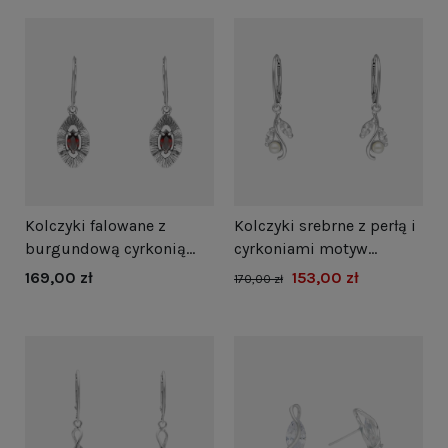
Kolczyki falowane z
Kolczyki srebrne z perłą i
burgundową cyrkonią
cyrkoniami motyw
srebro oksydowane
roślinny
169,00 zł
153,00 zł
170,00 zł