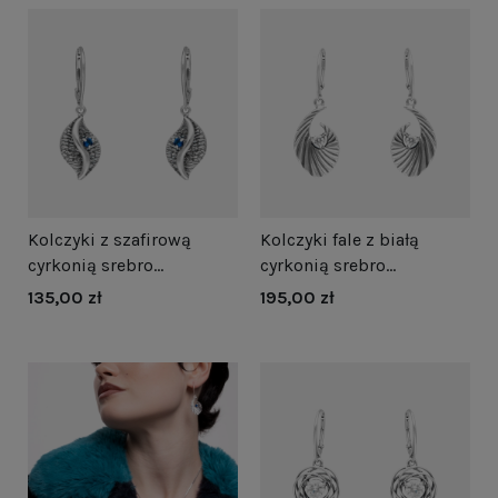
Kolczyki z szafirową
Kolczyki fale z białą
cyrkonią srebro
cyrkonią srebro
oksydowane
oksydowane
135,00 zł
195,00 zł