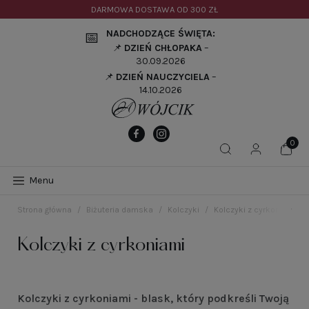
DARMOWA DOSTAWA OD
300 ZŁ
NADCHODZĄCE ŚWIĘTA:
📅
📌
DZIEŃ CHŁOPAKA
–
30.09.2026
📌
DZIEŃ NAUCZYCIELA
–
14.10.2026
Menu
Strona główna
Biżuteria damska
Kolczyki
Kolczyki z cyrkoniami
Kolczyki z cyrkoniami
Kolczyki z cyrkoniami - blask, który podkreśli Twoją