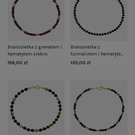
Bransoletka z granatem i
Bransoletka z
hematytem srebro
turmalinem i hematytem
srebro
159,00 zł
135,00 zł