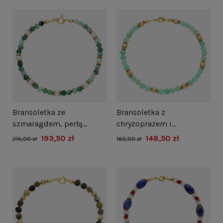
Bransoletka ze
Bransoletka z
szmaragdem, perłą
chryzoprazem i
hodowlaną i hematytem
hematytem srebro
193,50 zł
148,50 zł
215,00 zł
165,00 zł
srebro pozłacane
pozłacane