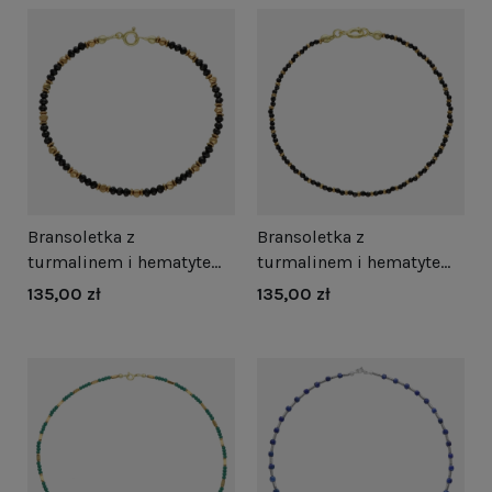
Bransoletka z
Bransoletka z
turmalinem i hematytem
turmalinem i hematytem
srebro pozłacane
srebro pozłacane
135,00 zł
135,00 zł