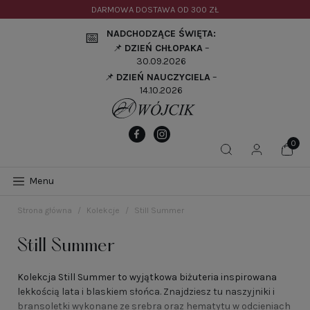
DARMOWA DOSTAWA OD
300 ZŁ
NADCHODZĄCE ŚWIĘTA:
📅
📌
DZIEŃ CHŁOPAKA
–
30.09.2026
📌
DZIEŃ NAUCZYCIELA
–
14.10.2026
Menu
Strona główna
Kolekcje
Still Summer
Still Summer
Kolekcja Still Summer to wyjątkowa biżuteria inspirowana
lekkością lata i blaskiem słońca. Znajdziesz tu naszyjniki i
bransoletki wykonane ze srebra oraz hematytu w odcieniach