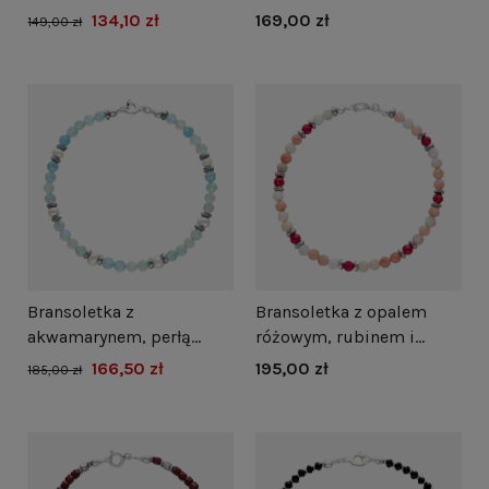
naturalną i hematytem
hematytem srebro
134,10 zł
169,00 zł
149,00 zł
srebro
pozłacane
Bransoletka z
Bransoletka z opalem
akwamarynem, perłą
różowym, rubinem i
naturalną i hematytem
hematytem srebro
166,50 zł
195,00 zł
185,00 zł