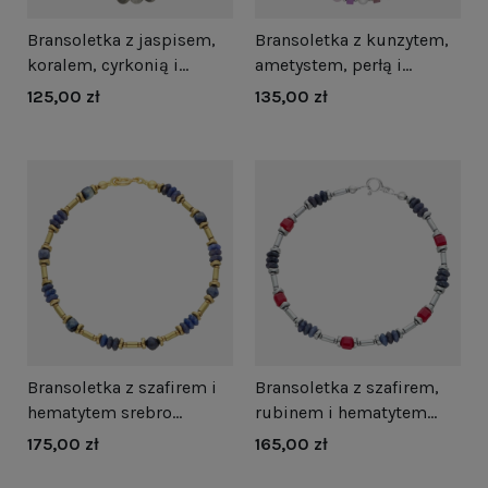
Bransoletka z jaspisem,
Bransoletka z kunzytem,
koralem, cyrkonią i
ametystem, perłą i
hematytem srebro
hematytem srebro
125,00 zł
135,00 zł
Bransoletka z szafirem i
Bransoletka z szafirem,
hematytem srebro
rubinem i hematytem
pozłacane
srebro
175,00 zł
165,00 zł