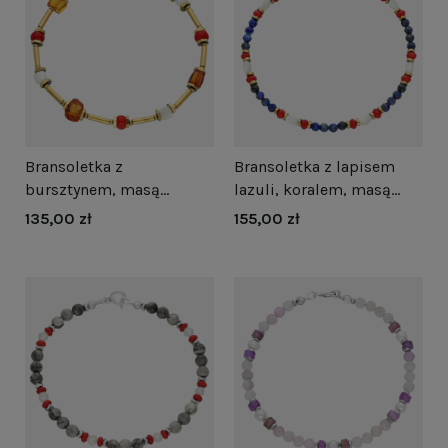
Bransoletka z
Bransoletka z lapisem
bursztynem, masą
lazuli, koralem, masą
perłową, koralem i
perłową i hematytem
135,00 zł
155,00 zł
hematytem srebro
srebro pozłacane
pozłacane