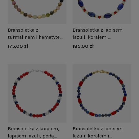
Bransoletka z
Bransoletka z lapisem
turmalinem i hematytem
lazuli, koralem,
srebro pozłacane
kamieniem księżycowym
175,00 zł
185,00 zł
i hematytem srebro
pozłacane
Bransoletka z koralem,
Bransoletka z lapisem
lapisem lazuli, perłą
lazuli, koralem i