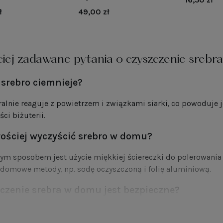
ł
49,00 zł
iej zadawane pytania o czyszczenie srebra
srebro ciemnieje?
alnie reaguje z powietrzem i związkami siarki, co powoduje j
ści biżuterii.
rościej wyczyścić srebro w domu?
zym sposobem jest użycie miękkiej ściereczki do polerowania 
domowe metody, np. sodę oczyszczoną i folię aluminiową.
czenie srebra w domu jest bezpieczne?
arunkiem stosowania delikatnych metod. Należy unikać ostryc
owierzchnię.