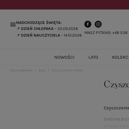
NADCHODZĄCE ŚWIĘTA:
📅
📌
DZIEŃ CHŁOPAKA
– 30.09.2026
MASZ PYTANIE: +48 538 
📌
DZIEŃ NAUCZYCIELA
– 14.10.2026
NOWOŚCI
LATO
KOLEKC
Strona główna
Inne
Czyszczenie srebra
Czyszc
Czyszczenie
Srebrna biż
proces wyni