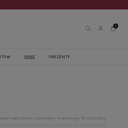
OTYW
INNE
PREZENTY
asem naturalnie ciemnieje i matowieje. To normalny
ami. Na szczęście istnieją skuteczne i bezpieczne