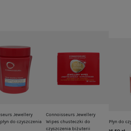
ięki którym Twoje łańcuszki, kolczyki czy bransoletki znów b
tylko odzyskać piękny połysk, ale także przedłużyć trwałość bi
seurs Jewellery
Connoisseurs Jewellery
 płyn do czyszczenia
Wipes chusteczki do
Płyn do cz
czyszczenia biżuterii
16,50 zł