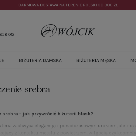
DARMOWA DOSTAWA NA TERENIE POLSKI OD
300 ZŁ
358 012
JE
BIŻUTERIA DAMSKA
BIŻUTERIA MĘSKA
M
zenie srebra
 srebra – jak przywrócić biżuterii blask?
uteria zachwyca elegancją i ponadczasowym urokiem, ale z cz
kający z kontaktu metalu z powietrzem, wilgocią czy kosmetyk