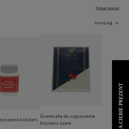
ędą wyglądać jak nowe. Regularne czyszczenie srebra
Pokaż więcej
żuterii.
Sortuj wg
Ściereczka do czyszczenia
yszczenia biżuterii
biżuterii-szara