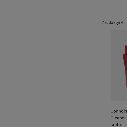
sposoby, dz
pozwala nie 
Produkty: 4
Connois
Cleaner
srebra