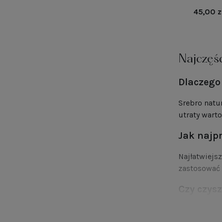
45,00 z
Najczęśc
Dlaczego 
Srebro natur
utraty warto
Jak najp
Najłatwiejs
zastosować 
Czy czysz
Tak – pod w
zarysować p