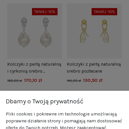
TANIEJ -10%
TANIEJ -10%
i
Kolczyki z perłą naturalną
Kolczyki z perłą naturalną
N
i cyrkonią srebro
srebro pozłacane
s
rodowane
170,10 zł
130,50 zł
1
189,00 zł
145,00 zł
Dbamy o Twoją prywatność
Pliki cookies i pokrewne im technologie umożliwiają
poprawne działanie strony i pomagają nam dostosować
ofertę do Twoich potrzeb. Możesz zaakceptować