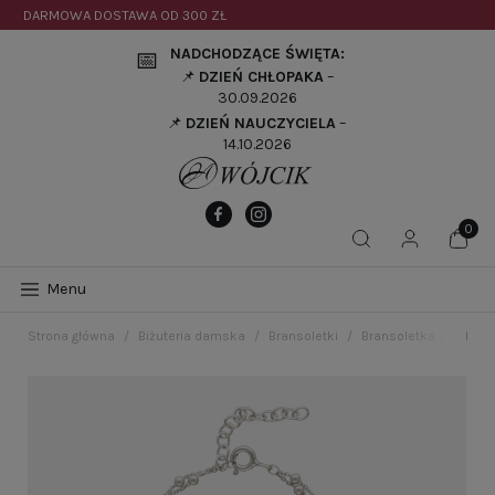
DARMOWA DOSTAWA OD
300 ZŁ
NADCHODZĄCE ŚWIĘTA:
📅
📌
DZIEŃ CHŁOPAKA
–
30.09.2026
📌
DZIEŃ NAUCZYCIELA
–
14.10.2026
Menu
Strona główna
Biżuteria damska
Bransoletki
Bransoletka celebry