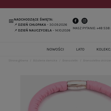
NADCHODZĄCE ŚWIĘTA:
📅
📌
DZIEŃ CHŁOPAKA
– 30.09.2026
MASZ PYTANIE: +48 538 
📌
DZIEŃ NAUCZYCIELA
– 14.10.2026
NOWOŚCI
LATO
KOLEKC
Strona główna
Biżuteria damska
Bransoletki
Bransoletka skórza