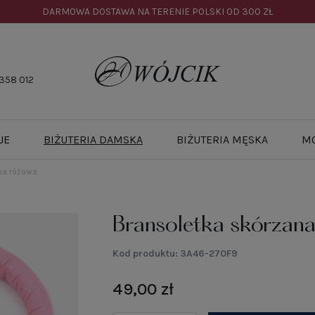
DARMOWA DOSTAWA NA TERENIE POLSKI OD
300 ZŁ
358 012
JE
BIŻUTERIA DAMSKA
BIŻUTERIA MĘSKA
M
na różowa
Bransoletka skórzan
Kod produktu:
3A46-270F9
49,00 zł