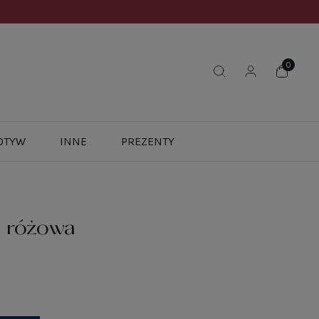
OTYW
INNE
PREZENTY
a różowa