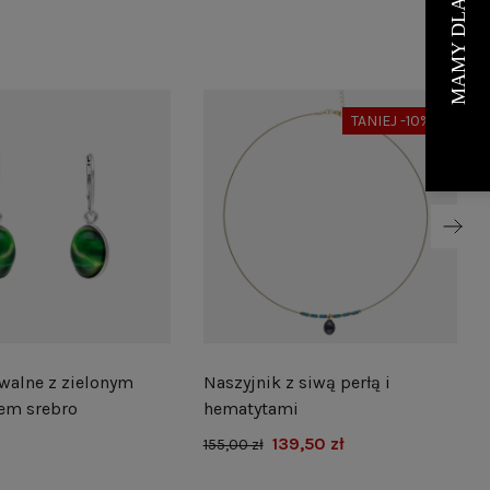
TANIEJ -10%
walne z zielonym
Naszyjnik z siwą perłą i
em srebro
hematytami
139,50 zł
155,00 zł