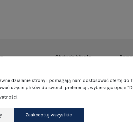
as
Obsługa klienta
Pomo
rmie
Dostawa
Regul
ości
Harmonogram wysyłek
Promoc
rawne działanie strony i pomagają nam dostosować ofertę do 
mocje
Formy płatności
Polity
ować użycie plików do swoich preferencji, wybierając opcję "D
edaż hurtowa
Jak pakujemy nasze produkty?
GPSR
watności.
Zwroty i reklamacje
Ustawi
akt
Darmowe zwroty
Dokonaj zwrotu
y
Zaakceptuj wszystkie