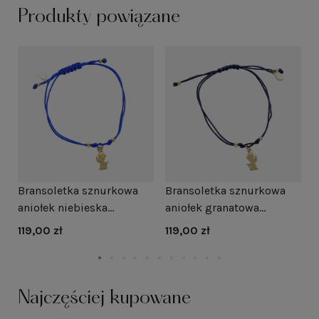
Produkty powiązane
Bransoletka sznurkowa
Bransoletka sznurkowa
B
o
aniołek niebieska
aniołek granatowa
a
pozłacana
pozłacana
119,00 zł
119,00 zł
1
Najczęściej kupowane