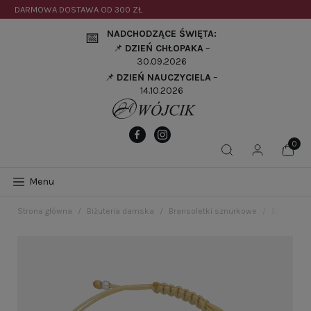
DARMOWA DOSTAWA OD
300 ZŁ
NADCHODZĄCE ŚWIĘTA:
📅
📌
DZIEŃ CHŁOPAKA
–
30.09.2026
📌
DZIEŃ NAUCZYCIELA
–
14.10.2026
Menu
Strona główna
Biżuteria damska
Bransoletki sznurkowe
Bransolet