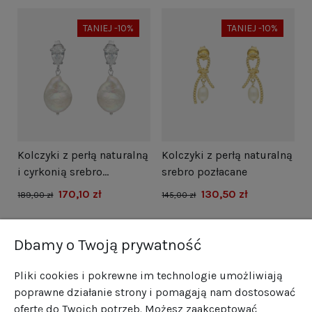
TANIEJ -10%
TANIEJ -10%
i
Kolczyki z perłą naturalną
Kolczyki z perłą naturalną
N
i cyrkonią srebro
srebro pozłacane
s
rodowane
170,10 zł
130,50 zł
1
189,00 zł
145,00 zł
Dbamy o Twoją prywatność
Pliki cookies i pokrewne im technologie umożliwiają
poprawne działanie strony i pomagają nam dostosować
ofertę do Twoich potrzeb. Możesz zaakceptować