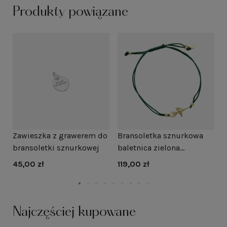
Produkty powiązane
Zawieszka z grawerem do
Bransoletka sznurkowa
B
ro
bransoletki sznurkowej
baletnica zielona
b
pozłacana
45,00 zł
119,00 zł
1
Najczęściej kupowane