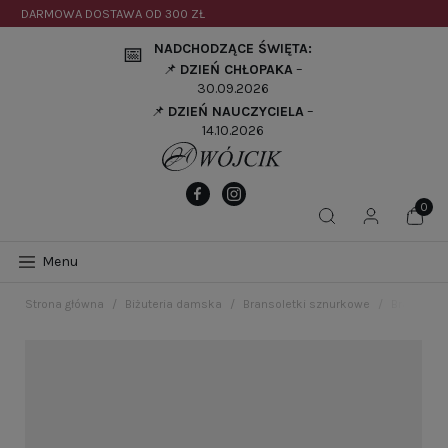
DARMOWA DOSTAWA OD
300 ZŁ
NADCHODZĄCE ŚWIĘTA:
📅
📌
DZIEŃ CHŁOPAKA
–
30.09.2026
📌
DZIEŃ NAUCZYCIELA
–
14.10.2026
Menu
Strona główna
Biżuteria damska
Bransoletki sznurkowe
Bransolet