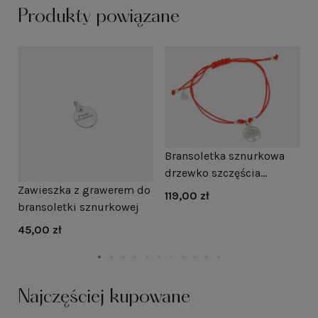
Produkty powiązane
Bransoletka sznurkowa
B
drzewko szczęścia
d
Zawieszka z grawerem do
czerwona srebro
s
119,00 zł
1
na
bransoletki sznurkowej
45,00 zł
Najczęściej kupowane