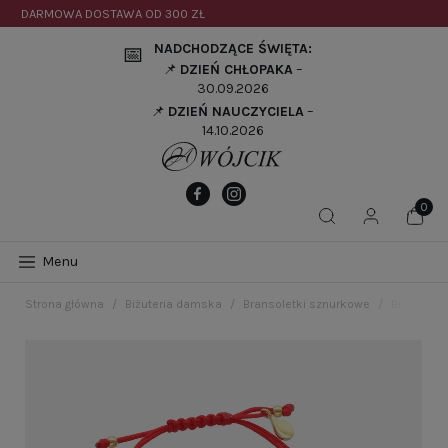
DARMOWA DOSTAWA OD
300 ZŁ
NADCHODZĄCE ŚWIĘTA:
📅
📌
DZIEŃ CHŁOPAKA
–
30.09.2026
📌
DZIEŃ NAUCZYCIELA
–
14.10.2026
Menu
Strona główna
Biżuteria damska
Bransoletki sznurkowe
Bransolet