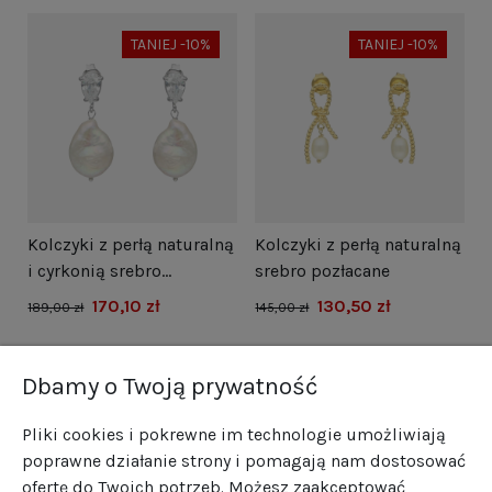
TANIEJ -10%
TANIEJ -10%
i
Kolczyki z perłą naturalną
Kolczyki z perłą naturalną
N
i cyrkonią srebro
srebro pozłacane
s
rodowane
170,10 zł
130,50 zł
1
189,00 zł
145,00 zł
Dbamy o Twoją prywatność
Pliki cookies i pokrewne im technologie umożliwiają
poprawne działanie strony i pomagają nam dostosować
ofertę do Twoich potrzeb. Możesz zaakceptować