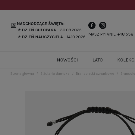
NADCHODZĄCE ŚWIĘTA:
📅
📌
DZIEŃ CHŁOPAKA
– 30.09.2026
MASZ PYTANIE: +48 538 
📌
DZIEŃ NAUCZYCIELA
– 14.10.2026
NOWOŚCI
LATO
KOLEKC
Strona główna
Biżuteria damska
Bransoletki sznurkowe
Bransole