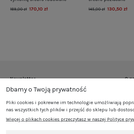
170,10 zł
130,50 zł
189,00 zł
145,00 zł
Newsletter
O n
Dbamy o Twoją prywatność
O fi
Zapisz się do naszego newslettera i bądź na
Now
bieżąco ze wszystkimi nowościami i
Pliki cookies i pokrewne im technologie umożliwiają pop
Pro
promocjami!
nas wszystkich tych plików i przejść do sklepu lub dostos
Sprz
Więcej o plikach cookies przeczytasz w naszej Polityce pry
Blog
Kont