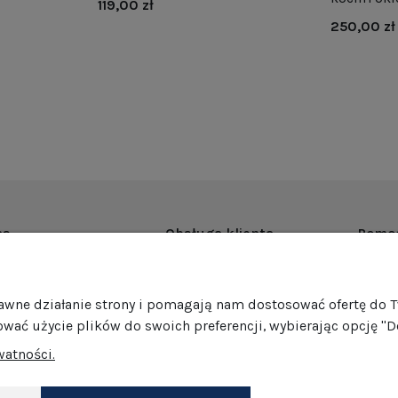
119,00 zł
250,00 zł
as
Obsługa klienta
Pomo
rmie
Dostawa
Regul
ości
Harmonogram wysyłek
Promoc
rawne działanie strony i pomagają nam dostosować ofertę do 
mocje
Formy płatności
Polity
ować użycie plików do swoich preferencji, wybierając opcję "D
edaż hurtowa
Jak pakujemy nasze produkty?
GPSR
watności.
Zwroty i reklamacje
Ustawi
akt
Darmowe zwroty
Dokonaj zwrotu