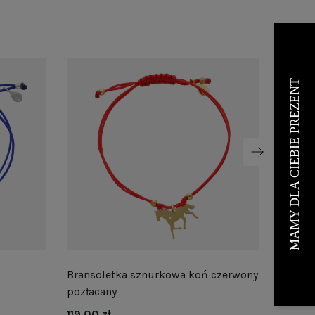
Bransoletka sznurkowa koń czerwony
Branso
pozłacany
pozłac
119,00 zł
119,00 