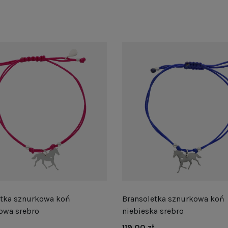
etka sznurkowa koń
Bransoletka sznurkowa koń
owa srebro
niebieska srebro
119,00 zł