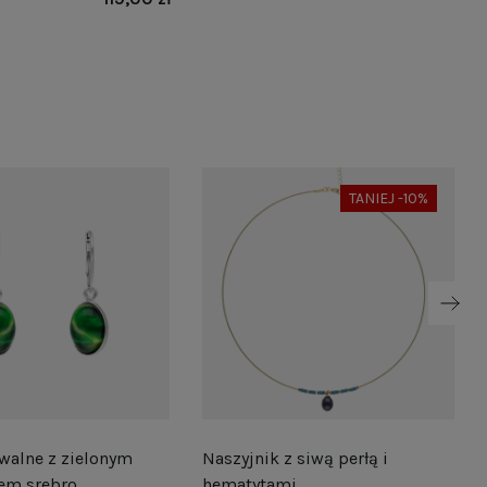
TANIEJ -10%
walne z zielonym
Naszyjnik z siwą perłą i
em srebro
hematytami