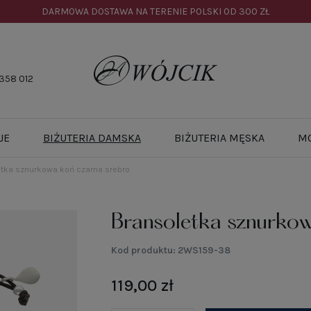
DARMOWA DOSTAWA NA TERENIE POLSKI OD
300 ZŁ
358 012
JE
BIŻUTERIA DAMSKA
BIŻUTERIA MĘSKA
M
tka sznurkowa koń czarna srebro
Bransoletka sznurkow
Kod produktu:
2WS159-38
119,00 zł