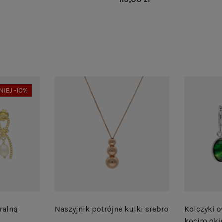
NIEJ -10%
ralną
Naszyjnik potrójne kulki srebro
Kolczyki o
kocim oki