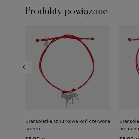
Produkty powiązane
Bransoletka sznurkowa koń czerwona
Bransol
srebro
amarant
119,00 zł
119,00 zł