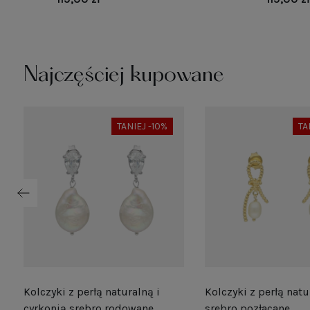
Najczęściej kupowane
TANIEJ -10%
TA
Kolczyki z perłą naturalną i
Kolczyki z perłą natu
e
cyrkonią srebro rodowane
srebro pozłacane