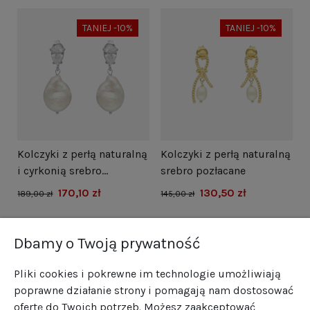
TANIEJ -10%
TANIEJ -10%
i
Kolczyki z perłą naturalną
Kolczyki z perłą naturalną
N
i cyrkonią srebro
srebro pozłacane
s
rodowane
170,10 zł
130,50 zł
1
189,00 zł
145,00 zł
Dbamy o Twoją prywatność
Pliki cookies i pokrewne im technologie umożliwiają
poprawne działanie strony i pomagają nam dostosować
ofertę do Twoich potrzeb. Możesz zaakceptować