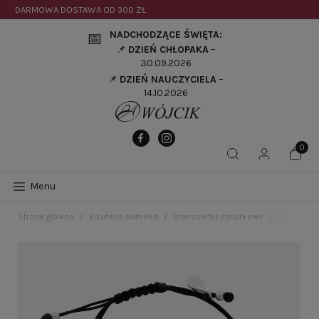
DARMOWA DOSTAWA OD
300 ZŁ
NADCHODZĄCE ŚWIĘTA:
📅
📌
DZIEŃ CHŁOPAKA
–
30.09.2026
📌
DZIEŃ NAUCZYCIELA
–
14.10.2026
Menu
Strona główna
Biżuteria damska
Bransoletki sznurkowe
Bransolet