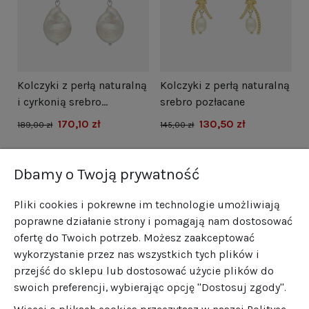
i
Kolczyki z perłą naturalną
Kolczyki z perłą naturalną
N
i cyrkonią srebro
srebro pozłacane
s
rodowane
170,10 zł
130,50 zł
1
189,00 zł
145,00 zł
Dbamy o Twoją prywatność
Pliki cookies i pokrewne im technologie umożliwiają
poprawne działanie strony i pomagają nam dostosować
ofertę do Twoich potrzeb. Możesz zaakceptować
wykorzystanie przez nas wszystkich tych plików i
przejść do sklepu lub dostosować użycie plików do
swoich preferencji, wybierając opcję "Dostosuj zgody".