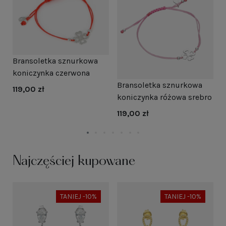
Bransoletka sznurkowa
B
koniczynka czerwona
k
Bransoletka sznurkowa
s
119,00 zł
1
koniczynka różowa srebro
119,00 zł
Najczęściej kupowane
TANIEJ -10%
TANIEJ -10%