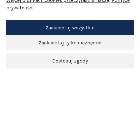
Więcej o plikach cookies przeczytasz w naszej Polityce
prywatności.
Zaakceptuj wszystkie
Zaakceptuj tylko niezbędne
Dostosuj zgody
Newsletter
O nas
Obsługa klienta
Pomoc
5.0