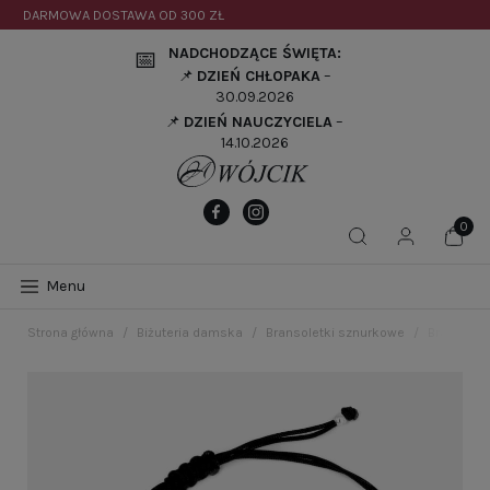
DARMOWA DOSTAWA OD
300 ZŁ
NADCHODZĄCE ŚWIĘTA:
📅
📌
DZIEŃ CHŁOPAKA
–
30.09.2026
📌
DZIEŃ NAUCZYCIELA
–
14.10.2026
Menu
Strona główna
Biżuteria damska
Bransoletki sznurkowe
Bransolet