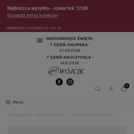
DARMOWA DOSTAWA OD
300 ZŁ
NADCHODZĄCE ŚWIĘTA:
📅
📌
DZIEŃ CHŁOPAKA
–
30.09.2026
📌
DZIEŃ NAUCZYCIELA
–
14.10.2026
Menu
Strona główna
Biżuteria damska
Bransoletki sznurkowe
Bransolet