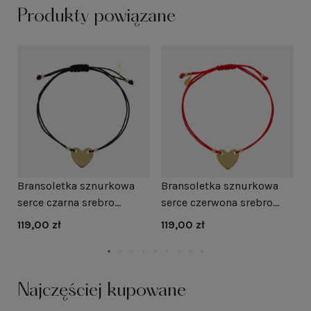
Produkty powiązane
Bransoletka sznurkowa
Bransoletka sznurkowa
B
serce czarna srebro
serce czerwona srebro
s
pozłacane
pozłacane
119,00 zł
119,00 zł
1
Najczęściej kupowane