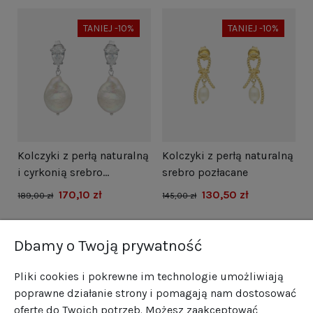
TANIEJ -10%
TANIEJ -10%
i
Kolczyki z perłą naturalną
Kolczyki z perłą naturalną
N
i cyrkonią srebro
srebro pozłacane
s
rodowane
170,10 zł
130,50 zł
1
189,00 zł
145,00 zł
Dbamy o Twoją prywatność
Pliki cookies i pokrewne im technologie umożliwiają
poprawne działanie strony i pomagają nam dostosować
ofertę do Twoich potrzeb. Możesz zaakceptować