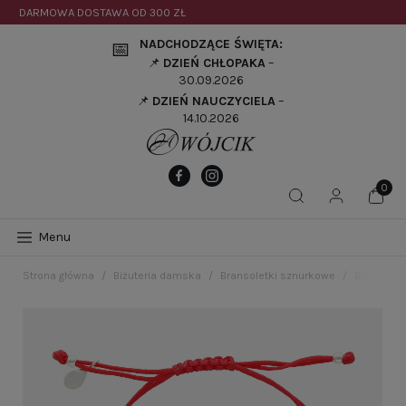
DARMOWA DOSTAWA OD
300 ZŁ
NADCHODZĄCE ŚWIĘTA:
📅
📌
DZIEŃ CHŁOPAKA
–
30.09.2026
📌
DZIEŃ NAUCZYCIELA
–
14.10.2026
Menu
Strona główna
Biżuteria damska
Bransoletki sznurkowe
Bransolet