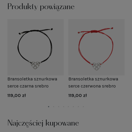
Produkty powiązane
Bransoletka sznurkowa
Bransoletka sznurkowa
B
a
serce czarna srebro
serce czerwona srebro
s
p
119,00 zł
119,00 zł
1
Najczęściej kupowane