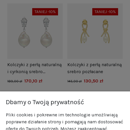
TANIEJ -10%
TANIEJ -10%
i
Kolczyki z perłą naturalną
Kolczyki z perłą naturalną
N
i cyrkonią srebro
srebro pozłacane
s
rodowane
170,10 zł
130,50 zł
1
189,00 zł
145,00 zł
Dbamy o Twoją prywatność
Pliki cookies i pokrewne im technologie umożliwiają
poprawne działanie strony i pomagają nam dostosować
ofertę do Twoich potrzeb. Możesz zaakceptować