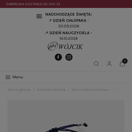
DARMOWA DOSTAWA OD
300 ZŁ
NADCHODZĄCE ŚWIĘTA:
📅
📌
DZIEŃ CHŁOPAKA
–
30.09.2026
📌
DZIEŃ NAUCZYCIELA
–
14.10.2026
Menu
Strona główna
Biżuteria damska
Bransoletki sznurkowe
Bransolet