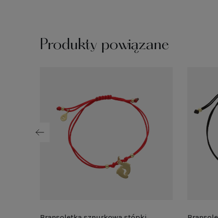
Produkty powiązane
Bransoletka sznurkowa stópki
Bransole