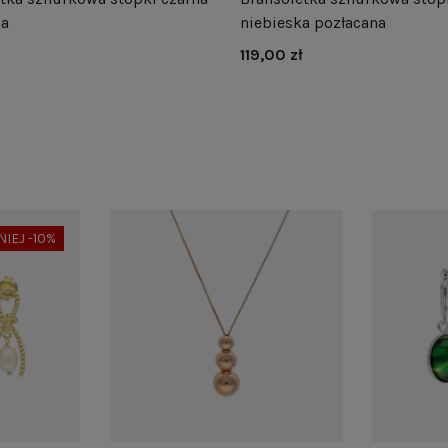
na
niebieska pozłacana
119,00 zł
NIEJ -10%