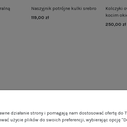
ralną
Naszyjnik potrójne kulki srebro
Kolczyki o
kocim oki
119,00 zł
250,00 zł
as
Obsługa klienta
Pomo
rawne działanie strony i pomagają nam dostosować ofertę do 
rmie
Dostawa
Regul
ować użycie plików do swoich preferencji, wybierając opcję "D
ości
Harmonogram wysyłek
Promoc