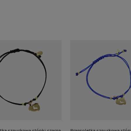
tka sznurkowa stópki czarna
Bransoletka sznurkowa stóp