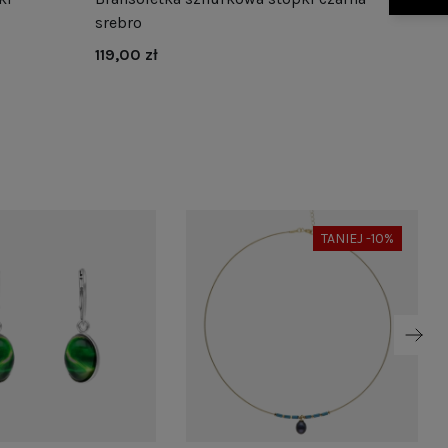
srebro
granat
119,00 zł
119,00 
TANIEJ -10%