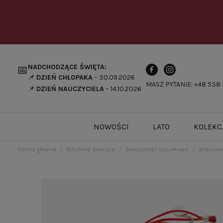
NADCHODZĄCE ŚWIĘTA:
📅
📌
DZIEŃ CHŁOPAKA
– 30.09.2026
MASZ PYTANIE: +48 538 
📌
DZIEŃ NAUCZYCIELA
– 14.10.2026
NOWOŚCI
LATO
KOLEKC
Strona główna
Biżuteria damska
Bransoletki sznurkowe
Bransole