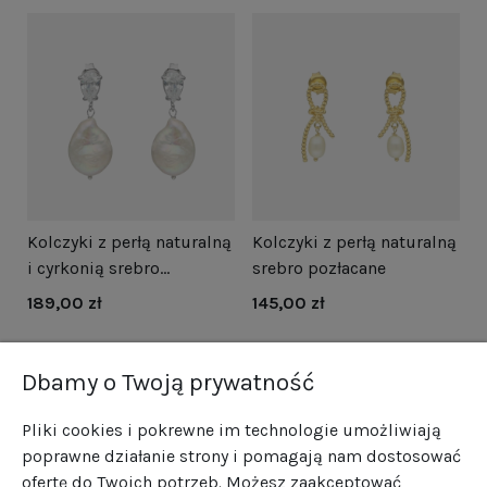
i
Kolczyki z perłą naturalną
Kolczyki z perłą naturalną
N
i cyrkonią srebro
srebro pozłacane
s
rodowane
189,00 zł
145,00 zł
1
Dbamy o Twoją prywatność
Pliki cookies i pokrewne im technologie umożliwiają
poprawne działanie strony i pomagają nam dostosować
ofertę do Twoich potrzeb. Możesz zaakceptować