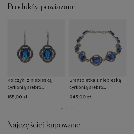
Produkty powiązane
Kolczyki z niebieską
Bransoletka z niebieską
W
cyrkonią srebro
cyrkonią srebro
c
oksydowane
oksydowane
155,00 zł
645,00 zł
7
Najczęściej kupowane