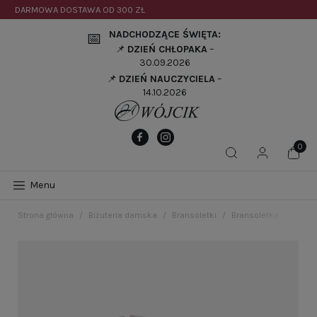
DARMOWA DOSTAWA OD
300 ZŁ
NADCHODZĄCE ŚWIĘTA:
📅
📌
DZIEŃ CHŁOPAKA
–
30.09.2026
📌
DZIEŃ NAUCZYCIELA
–
14.10.2026
Menu
Strona główna
Biżuteria damska
Bransoletki
Bransoletka z niebie