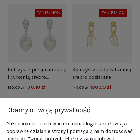
TANIEJ -10%
TANIEJ -10%
i
Kolczyki z perłą naturalną
Kolczyki z perłą naturalną
N
i cyrkonią srebro
srebro pozłacane
s
rodowane
170,10 zł
130,50 zł
1
189,00 zł
145,00 zł
Dbamy o Twoją prywatność
Pliki cookies i pokrewne im technologie umożliwiają
poprawne działanie strony i pomagają nam dostosować
ofertę do Twoich potrzeb. Możesz zaakceptować