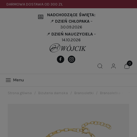
DARMOWA DOSTAWA OD
300 ZŁ
NADCHODZĄCE ŚWIĘTA:
📅
📌
DZIEŃ CHŁOPAKA
–
30.09.2026
📌
DZIEŃ NAUCZYCIELA
–
14.10.2026
Menu
Strona główna
Biżuteria damska
Bransoletki
Bransoletka z sercem