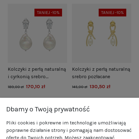
TANIEJ -10%
TANIEJ -10%
i
Kolczyki z perłą naturalną
Kolczyki z perłą naturalną
N
i cyrkonią srebro
srebro pozłacane
s
rodowane
170,10 zł
130,50 zł
1
189,00 zł
145,00 zł
Dbamy o Twoją prywatność
Pliki cookies i pokrewne im technologie umożliwiają
poprawne działanie strony i pomagają nam dostosować
ofertę do Twoich potrzeb. Możesz zaakceptować