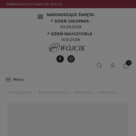
DARMOWA DOSTAWA OD
300 ZŁ
NADCHODZĄCE ŚWIĘTA:
📅
📌
DZIEŃ CHŁOPAKA
–
30.09.2026
📌
DZIEŃ NAUCZYCIELA
–
14.10.2026
Menu
Strona główna
Biżuteria damska
Bransoletki
Bransoletka z zielon