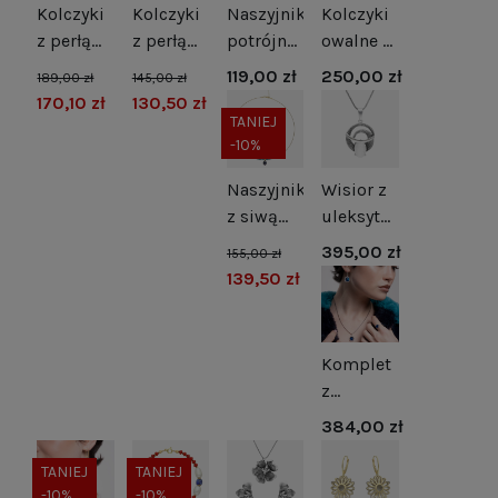
Kolczyki
Kolczyki
Naszyjnik
Kolczyki
z perłą
z perłą
potrójne
owalne z
naturalną
naturalną
kulki
zielonym
119,00 zł
250,00 zł
189,00 zł
145,00 zł
i
srebro
srebro
kocim
170,10 zł
130,50 zł
cyrkonią
pozłacane
okiem
TANIEJ
-10%
srebro
srebro
rodowane
Naszyjnik
Wisior z
z siwą
uleksytem
perłą i
srebro
395,00 zł
155,00 zł
hematytami
oksydowane
139,50 zł
Komplet
z
szafirowymi
384,00 zł
cyrkoniami
srebro
TANIEJ
TANIEJ
-10%
-10%