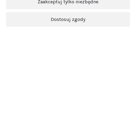
Zaakceptuj tylko niezbędne
Dostosuj zgody
Ten produkt jest niedostępny.
Newsletter
O nas
Obsługa klienta
Pomoc
5.0
Średnia ocena srebrowojcik.pl
Na podstawie
3848
opinii
z całego okresu
Zobacz opinie