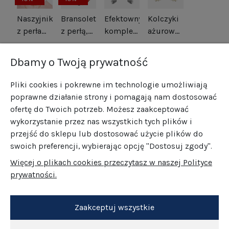
Naszyjnik
Bransoletka
Efektowny
Kolczyki
z perłami
z perłą,
komplet
ażurowe
srebro
koralem,
kwiaty
kwiatki
514,00 zł
265,00 zł
469,00 zł
185,00 zł
pozłacane
lapisem i
srebro
srebrny
422,10 zł
166,50 zł
Dbamy o Twoją prywatność
hematytem
oksydowane
tytan i
srebro
srebro
Pliki cookies i pokrewne im technologie umożliwiają
pozłacane
pozłacane
poprawne działanie strony i pomagają nam dostosować
ofertę do Twoich potrzeb. Możesz zaakceptować
wykorzystanie przez nas wszystkich tych plików i
przejść do sklepu lub dostosować użycie plików do
swoich preferencji, wybierając opcję "Dostosuj zgody".
Więcej o plikach cookies przeczytasz w naszej Polityce
prywatności.
Zaakceptuj wszystkie