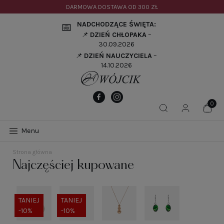
DARMOWA DOSTAWA OD
300 ZŁ
NADCHODZĄCE ŚWIĘTA:
📅
📌
DZIEŃ CHŁOPAKA
–
30.09.2026
📌
DZIEŃ NAUCZYCIELA
–
14.10.2026
Menu
Strona główna
Najczęściej kupowane
TANIEJ
TANIEJ
-10%
-10%