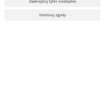
Zaakceptuj tylko niezbędne
Dostosuj zgody
Ten produkt jest niedostępny.
Newsletter
O nas
Obsługa klienta
Pomoc
5.0
Średnia ocena srebrowojcik.pl
Na podstawie
3849
opinii
z całego okresu
Zobacz opinie