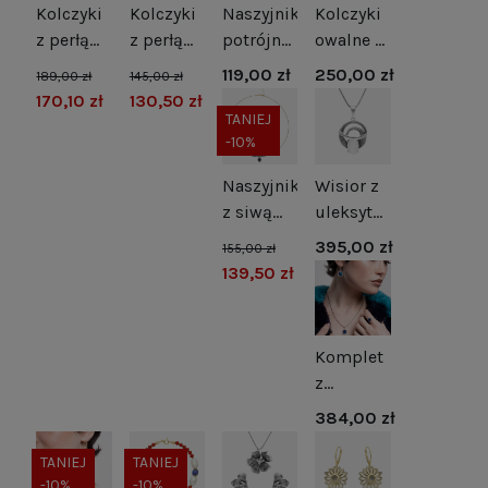
Kolczyki
Kolczyki
Naszyjnik
Kolczyki
z perłą
z perłą
potrójne
owalne z
naturalną
naturalną
kulki
zielonym
119,00 zł
250,00 zł
189,00 zł
145,00 zł
i
srebro
srebro
kocim
170,10 zł
130,50 zł
cyrkonią
pozłacane
okiem
TANIEJ
-10%
srebro
srebro
rodowane
Naszyjnik
Wisior z
z siwą
uleksytem
perłą i
srebro
395,00 zł
155,00 zł
hematytami
oksydowane
139,50 zł
Komplet
z
szafirowymi
384,00 zł
cyrkoniami
srebro
TANIEJ
TANIEJ
-10%
-10%