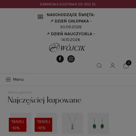
DARMOWA DOSTAWA OD
300 ZŁ
NADCHODZĄCE ŚWIĘTA:
📅
📌
DZIEŃ CHŁOPAKA
–
30.09.2026
📌
DZIEŃ NAUCZYCIELA
–
14.10.2026
Menu
Strona główna
Najczęściej kupowane
TANIEJ
TANIEJ
-10%
-10%