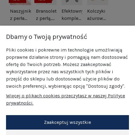
Naszyjnik
Bransoletka
Efektowny
Kolczyki
z perłami
z perłą,
komplet
ażurowe
srebro
koralem,
kwiaty
kwiatki
514,00 zł
265,00 zł
469,00 zł
185,00 zł
pozłacane
lapisem i
srebro
srebrny
422,10 zł
166,50 zł
Dbamy o Twoją prywatność
hematytem
oksydowane
tytan i
srebro
srebro
Pliki cookies i pokrewne im technologie umożliwiają
pozłacane
pozłacane
poprawne działanie strony i pomagają nam dostosować
ofertę do Twoich potrzeb. Możesz zaakceptować
wykorzystanie przez nas wszystkich tych plików i
przejść do sklepu lub dostosować użycie plików do
swoich preferencji, wybierając opcję "Dostosuj zgody".
Więcej o plikach cookies przeczytasz w naszej Polityce
prywatności.
Zaakceptuj wszystkie