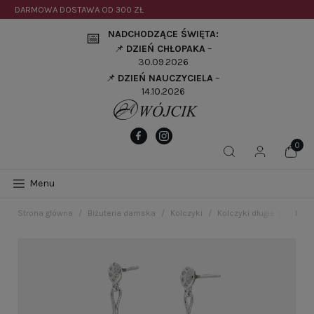
DARMOWA DOSTAWA OD
300 ZŁ
NADCHODZĄCE ŚWIĘTA:
📅
📌
DZIEŃ CHŁOPAKA
–
30.09.2026
📌
DZIEŃ NAUCZYCIELA
–
14.10.2026
Menu
Strona główna
Biżuteria damska
Kolczyki
Kolczyki długie z cyrkon