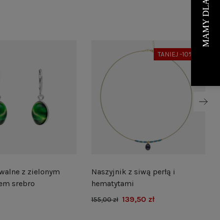
TANIEJ -10%
walne z zielonym
Naszyjnik z siwą perłą i
em srebro
hematytami
139,50 zł
155,00 zł