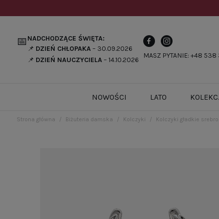
NADCHODZĄCE ŚWIĘTA:
📅
📌
DZIEŃ CHŁOPAKA
– 30.09.2026
MASZ PYTANIE: +48 538 
📌
DZIEŃ NAUCZYCIELA
– 14.10.2026
NOWOŚCI
LATO
KOLEKC
Strona główna
Biżuteria damska
Kolczyki
Kolczyki gładkie srebr