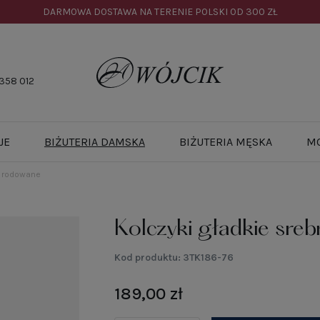
DARMOWA DOSTAWA NA TERENIE POLSKI OD
300 ZŁ
358 012
JE
BIŻUTERIA DAMSKA
BIŻUTERIA MĘSKA
M
o rodowane
Kolczyki gładkie sre
Kod produktu:
3TK186-76
189,00 zł