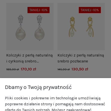
TANIEJ -10%
TANIEJ -10%
i
Kolczyki z perłą naturalną
Kolczyki z perłą naturalną
N
i cyrkonią srebro
srebro pozłacane
s
rodowane
170,10 zł
130,50 zł
1
189,00 zł
145,00 zł
Dbamy o Twoją prywatność
Pliki cookies i pokrewne im technologie umożliwiają
poprawne działanie strony i pomagają nam dostosować
ofertę do Twoich potrzeb. Możesz zaakceptować