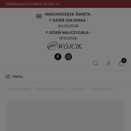
DARMOWA DOSTAWA OD
300 ZŁ
NADCHODZĄCE ŚWIĘTA:
📅
📌
DZIEŃ CHŁOPAKA
–
30.09.2026
📌
DZIEŃ NAUCZYCIELA
–
14.10.2026
Menu
Strona główna
Biżuteria damska
Kolczyki
Kolczyki kwiatki z różow