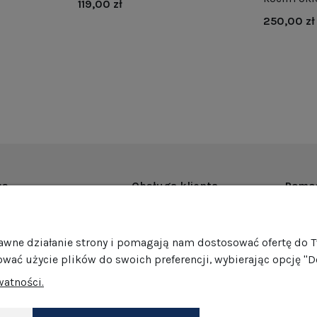
119,00 zł
250,00 zł
as
Obsługa klienta
Pomo
rmie
Dostawa
Regul
ości
Harmonogram wysyłek
Promoc
rawne działanie strony i pomagają nam dostosować ofertę do 
mocje
Formy płatności
Polity
ować użycie plików do swoich preferencji, wybierając opcję "D
edaż hurtowa
Jak pakujemy nasze produkty?
GPSR
watności.
Zwroty i reklamacje
Ustawi
akt
Darmowe zwroty
Dokonaj zwrotu