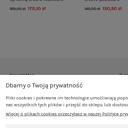
170,10 zł
130,50 zł
189,00 zł
145,00 zł
Newsletter
O n
Dbamy o Twoją prywatność
O fi
Zapisz się do naszego newslettera i bądź na
Now
bieżąco ze wszystkimi nowościami i
Pliki cookies i pokrewne im technologie umożliwiają pop
Pro
promocjami!
nas wszystkich tych plików i przejść do sklepu lub dostos
Sprz
Więcej o plikach cookies przeczytasz w naszej Polityce pry
Blog
Kont