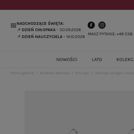
NADCHODZĄCE ŚWIĘTA:
📅
📌
DZIEŃ CHŁOPAKA
– 30.09.2026
MASZ PYTANIE: +48 538 
📌
DZIEŃ NAUCZYCIELA
– 14.10.2026
NOWOŚCI
LATO
KOLEKC
Strona główna
Biżuteria damska
Kolczyki
Kolczyki okrągłe z kwi