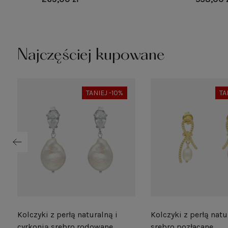
Najczęściej kupowane
TANIEJ -10%
TA
Kolczyki z perłą naturalną i
Kolczyki z perłą natu
e
cyrkonią srebro rodowane
srebro pozłacane