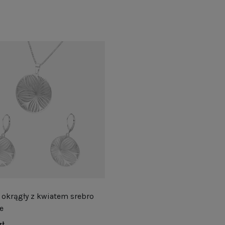
okrągły z kwiatem srebro
e
zł