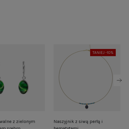
TANIEJ -10%
walne z zielonym
Naszyjnik z siwą perłą i
em srebro
hematytami