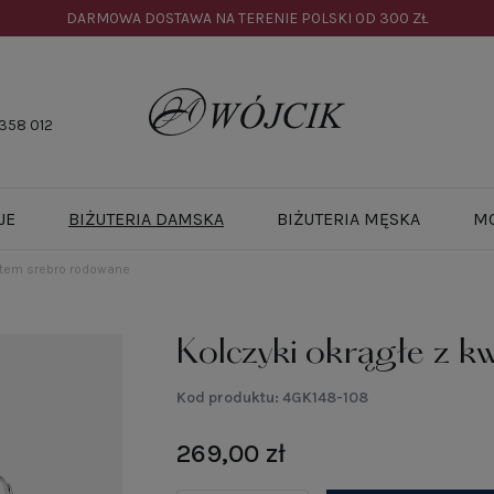
DARMOWA DOSTAWA NA TERENIE POLSKI OD
300 ZŁ
358 012
JE
BIŻUTERIA DAMSKA
BIŻUTERIA MĘSKA
M
atem srebro rodowane
Kolczyki okrągłe z k
Kod produktu:
4GK148-108
269,00 zł