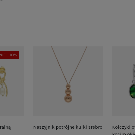
NIEJ -10%
ralną
Naszyjnik potrójne kulki srebro
Kolczyki o
kocim oki