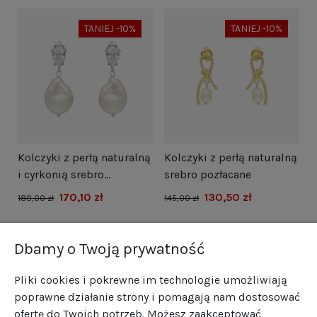
TANIEJ -10%
TANIEJ -10%
i
Kolczyki z perłą naturalną
Kolczyki z perłą naturalną
N
i cyrkonią srebro
srebro pozłacane
s
rodowane
170,10 zł
130,50 zł
1
189,00 zł
145,00 zł
Dbamy o Twoją prywatność
Pliki cookies i pokrewne im technologie umożliwiają
poprawne działanie strony i pomagają nam dostosować
ofertę do Twoich potrzeb. Możesz zaakceptować