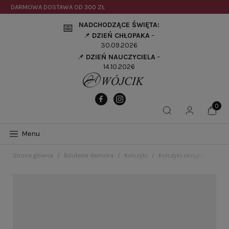
DARMOWA DOSTAWA OD
300 ZŁ
NADCHODZĄCE ŚWIĘTA:
📅
📌
DZIEŃ CHŁOPAKA
–
30.09.2026
📌
DZIEŃ NAUCZYCIELA
–
14.10.2026
Menu
Strona główna
Biżuteria damska
Kolczyki
Kolczyki okrągłe z różo