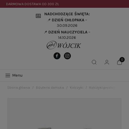
DARMOWA DOSTAWA OD
300 ZŁ
NADCHODZĄCE ŚWIĘTA:
📅
📌
DZIEŃ CHŁOPAKA
–
30.09.2026
📌
DZIEŃ NAUCZYCIELA
–
14.10.2026
Menu
Strona główna
Biżuteria damska
Kolczyki
Kolczyki prostokąty sre