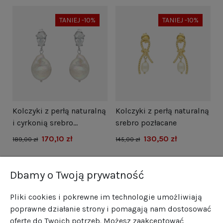
TANIEJ -10%
TANIEJ -10%
i
Kolczyki z perłą naturalną
Kolczyki z perłą naturalną
N
i cyrkonią srebro
srebro pozłacane
s
rodowane
170,10 zł
130,50 zł
1
189,00 zł
145,00 zł
Dbamy o Twoją prywatność
Pliki cookies i pokrewne im technologie umożliwiają
poprawne działanie strony i pomagają nam dostosować
ofertę do Twoich potrzeb. Możesz zaakceptować