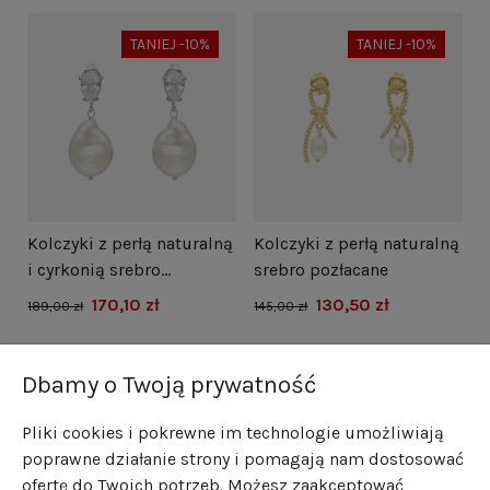
TANIEJ -10%
TANIEJ -10%
i
Kolczyki z perłą naturalną
Kolczyki z perłą naturalną
N
i cyrkonią srebro
srebro pozłacane
s
rodowane
170,10 zł
130,50 zł
1
189,00 zł
145,00 zł
Dbamy o Twoją prywatność
Pliki cookies i pokrewne im technologie umożliwiają
poprawne działanie strony i pomagają nam dostosować
ofertę do Twoich potrzeb. Możesz zaakceptować