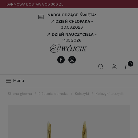
DARMOWA DOSTAWA OD
300 ZŁ
NADCHODZĄCE ŚWIĘTA:
📅
📌
DZIEŃ CHŁOPAKA
–
30.09.2026
📌
DZIEŃ NAUCZYCIELA
–
14.10.2026
Menu
Strona główna
Biżuteria damska
Kolczyki
Kolczyki skrzydła z tyt