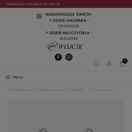
DARMOWA DOSTAWA OD
300 ZŁ
NADCHODZĄCE ŚWIĘTA:
📅
📌
DZIEŃ CHŁOPAKA
–
30.09.2026
📌
DZIEŃ NAUCZYCIELA
–
14.10.2026
Menu
Strona główna
Biżuteria damska
Kolczyki
Kolczyki wiszące łezki 