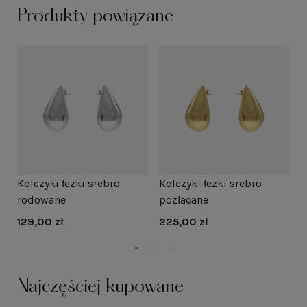
Produkty powiązane
i
K
Kolczyki łezki srebro
Kolczyki łezki srebro
s
rodowane
pozłacane
1
129,00 zł
225,00 zł
Najczęściej kupowane