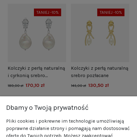
TANIEJ -10%
TANIEJ -10%
i
Kolczyki z perłą naturalną
Kolczyki z perłą naturalną
N
i cyrkonią srebro
srebro pozłacane
s
rodowane
170,10 zł
130,50 zł
1
189,00 zł
145,00 zł
Dbamy o Twoją prywatność
Pliki cookies i pokrewne im technologie umożliwiają
poprawne działanie strony i pomagają nam dostosować
ofertę do Twoich potrzeb. Możesz zaakceptować