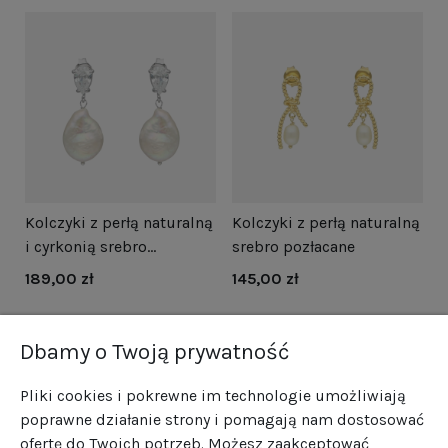
i
Kolczyki z perłą naturalną
Kolczyki z perłą naturalną
N
i cyrkonią srebro
srebro pozłacane
s
rodowane
189,00 zł
145,00 zł
1
Dbamy o Twoją prywatność
Pliki cookies i pokrewne im technologie umożliwiają
poprawne działanie strony i pomagają nam dostosować
ofertę do Twoich potrzeb. Możesz zaakceptować