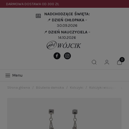
DARMOWA DOSTAWA OD
300 ZŁ
NADCHODZĄCE ŚWIĘTA:
📅
📌
DZIEŃ CHŁOPAKA
–
30.09.2026
📌
DZIEŃ NAUCZYCIELA
–
14.10.2026
Menu
Strona główna
Biżuteria damska
Kolczyki
Kolczyki wiszące z szaf